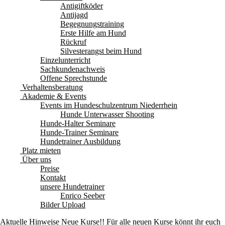
Antigiftköder
Antijagd
Begegnungstraining
Erste Hilfe am Hund
Rückruf
Silvesterangst beim Hund
Einzelunterricht
Sachkundenachweis
Offene Sprechstunde
Verhaltensberatung
Akademie & Events
Events im Hundeschulzentrum Niederrhein
Hunde Unterwasser Shooting
Hunde-Halter Seminare
Hunde-Trainer Seminare
Hundetrainer Ausbildung
Platz mieten
Über uns
Preise
Kontakt
unsere Hundetrainer
Enrico Seeber
Bilder Upload
Aktuelle Hinweise
Neue Kurse!! Für alle neuen Kurse könnt ihr euch