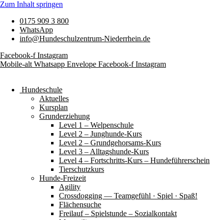
Zum Inhalt springen
0175 909 3 800
WhatsApp
info@Hundeschulzentrum-Niederrhein.de
Facebook-f
Instagram
Mobile-alt
Whatsapp
Envelope
Facebook-f
Instagram
Hundeschule
Aktuelles
Kursplan
Grunderziehung
Level 1 – Welpenschule
Level 2 – Junghunde-Kurs
Level 2 – Grundgehorsams-Kurs
Level 3 – Alltagshunde-Kurs
Level 4 – Fortschritts-Kurs – Hundeführerschein
Tierschutzkurs
Hunde-Freizeit
Agility
Crossdogging — Teamgefühl · Spiel · Spaß!
Flächensuche
Freilauf – Spielstunde – Sozialkontakt