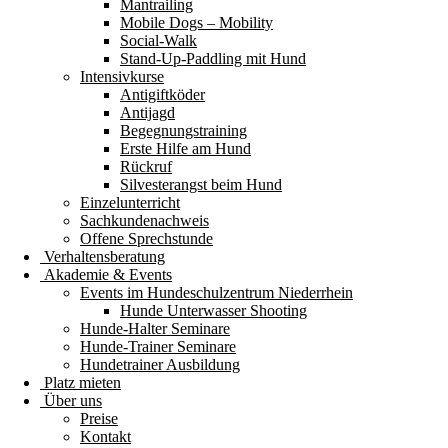
Mantrailing
Mobile Dogs – Mobility
Social-Walk
Stand-Up-Paddling mit Hund
Intensivkurse
Antigiftköder
Antijagd
Begegnungstraining
Erste Hilfe am Hund
Rückruf
Silvesterangst beim Hund
Einzelunterricht
Sachkundenachweis
Offene Sprechstunde
Verhaltensberatung
Akademie & Events
Events im Hundeschulzentrum Niederrhein
Hunde Unterwasser Shooting
Hunde-Halter Seminare
Hunde-Trainer Seminare
Hundetrainer Ausbildung
Platz mieten
Über uns
Preise
Kontakt