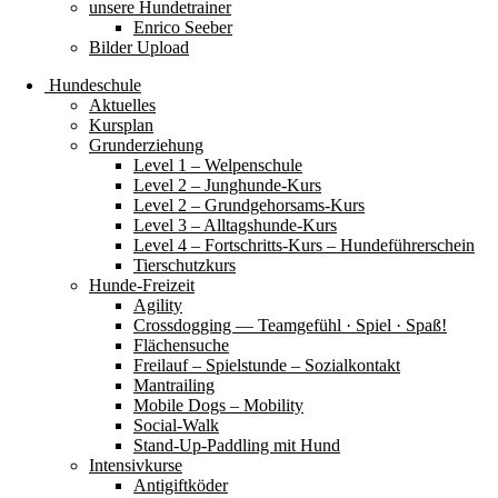
unsere Hundetrainer
Enrico Seeber
Bilder Upload
Hundeschule
Aktuelles
Kursplan
Grunderziehung
Level 1 – Welpenschule
Level 2 – Junghunde-Kurs
Level 2 – Grundgehorsams-Kurs
Level 3 – Alltagshunde-Kurs
Level 4 – Fortschritts-Kurs – Hundeführerschein
Tierschutzkurs
Hunde-Freizeit
Agility
Crossdogging — Teamgefühl · Spiel · Spaß!
Flächensuche
Freilauf – Spielstunde – Sozialkontakt
Mantrailing
Mobile Dogs – Mobility
Social-Walk
Stand-Up-Paddling mit Hund
Intensivkurse
Antigiftköder