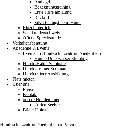
Antijagd
Begegnungstraining
Erste Hilfe am Hund
Rückruf
Silvesterangst beim Hund
Einzelunterricht
Sachkundenachweis
Offene Sprechstunde
Verhaltensberatung
Akademie & Events
Events im Hundeschulzentrum Niederrhein
Hunde Unterwasser Shooting
Hunde-Halter Seminare
Hunde-Trainer Seminare
Hundetrainer Ausbildung
Platz mieten
Über uns
Preise
Kontakt
unsere Hundetrainer
Enrico Seeber
Bilder Upload
Hundeschulzentrum
Niederrhein
in Voerde