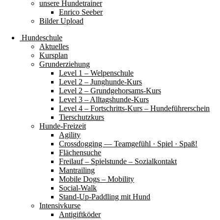
unsere Hundetrainer
Enrico Seeber
Bilder Upload
Hundeschule
Aktuelles
Kursplan
Grunderziehung
Level 1 – Welpenschule
Level 2 – Junghunde-Kurs
Level 2 – Grundgehorsams-Kurs
Level 3 – Alltagshunde-Kurs
Level 4 – Fortschritts-Kurs – Hundeführerschein
Tierschutzkurs
Hunde-Freizeit
Agility
Crossdogging — Teamgefühl · Spiel · Spaß!
Flächensuche
Freilauf – Spielstunde – Sozialkontakt
Mantrailing
Mobile Dogs – Mobility
Social-Walk
Stand-Up-Paddling mit Hund
Intensivkurse
Antigiftköder