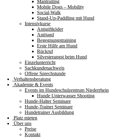
Mantrailing
Mobile Dogs – Mobility
Social-Walk
Stand-Up-Paddling mit Hund
Intensivkurse
Antigiftköder
Antijagd
Begegnungstraining
Erste Hilfe am Hund
Rückruf
Silvesterangst beim Hund
Einzelunterricht
Sachkundenachweis
Offene Sprechstunde
Verhaltensberatung
Akademie & Events
Events im Hundeschulzentrum Niederrhein
Hunde Unterwasser Shooting
Hunde-Halter Seminare
Hunde-Trainer Seminare
Hundetrainer Ausbildung
Platz mieten
Über uns
Preise
Kontakt