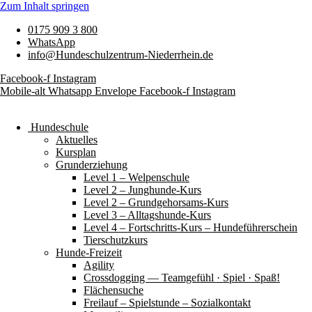
Zum Inhalt springen
0175 909 3 800
WhatsApp
info@Hundeschulzentrum-Niederrhein.de
Facebook-f
Instagram
Mobile-alt
Whatsapp
Envelope
Facebook-f
Instagram
Hundeschule
Aktuelles
Kursplan
Grunderziehung
Level 1 – Welpenschule
Level 2 – Junghunde-Kurs
Level 2 – Grundgehorsams-Kurs
Level 3 – Alltagshunde-Kurs
Level 4 – Fortschritts-Kurs – Hundeführerschein
Tierschutzkurs
Hunde-Freizeit
Agility
Crossdogging — Teamgefühl · Spiel · Spaß!
Flächensuche
Freilauf – Spielstunde – Sozialkontakt