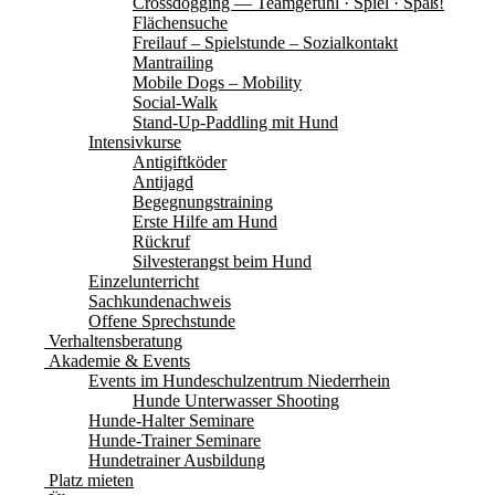
Crossdogging — Teamgefühl · Spiel · Spaß!
Flächensuche
Freilauf – Spielstunde – Sozialkontakt
Mantrailing
Mobile Dogs – Mobility
Social-Walk
Stand-Up-Paddling mit Hund
Intensivkurse
Antigiftköder
Antijagd
Begegnungstraining
Erste Hilfe am Hund
Rückruf
Silvesterangst beim Hund
Einzelunterricht
Sachkundenachweis
Offene Sprechstunde
Verhaltensberatung
Akademie & Events
Events im Hundeschulzentrum Niederrhein
Hunde Unterwasser Shooting
Hunde-Halter Seminare
Hunde-Trainer Seminare
Hundetrainer Ausbildung
Platz mieten