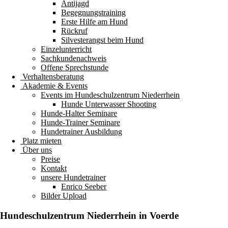
Antijagd
Begegnungstraining
Erste Hilfe am Hund
Rückruf
Silvesterangst beim Hund
Einzelunterricht
Sachkundenachweis
Offene Sprechstunde
Verhaltensberatung
Akademie & Events
Events im Hundeschulzentrum Niederrhein
Hunde Unterwasser Shooting
Hunde-Halter Seminare
Hunde-Trainer Seminare
Hundetrainer Ausbildung
Platz mieten
Über uns
Preise
Kontakt
unsere Hundetrainer
Enrico Seeber
Bilder Upload
Hundeschulzentrum
Niederrhein
in Voerde