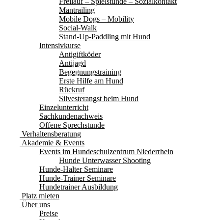
Freilauf – Spielstunde – Sozialkontakt
Mantrailing
Mobile Dogs – Mobility
Social-Walk
Stand-Up-Paddling mit Hund
Intensivkurse
Antigiftköder
Antijagd
Begegnungstraining
Erste Hilfe am Hund
Rückruf
Silvesterangst beim Hund
Einzelunterricht
Sachkundenachweis
Offene Sprechstunde
Verhaltensberatung
Akademie & Events
Events im Hundeschulzentrum Niederrhein
Hunde Unterwasser Shooting
Hunde-Halter Seminare
Hunde-Trainer Seminare
Hundetrainer Ausbildung
Platz mieten
Über uns
Preise