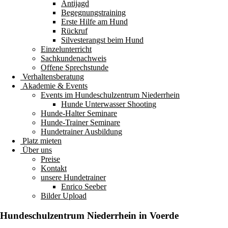
Antijagd
Begegnungstraining
Erste Hilfe am Hund
Rückruf
Silvesterangst beim Hund
Einzelunterricht
Sachkundenachweis
Offene Sprechstunde
Verhaltensberatung
Akademie & Events
Events im Hundeschulzentrum Niederrhein
Hunde Unterwasser Shooting
Hunde-Halter Seminare
Hunde-Trainer Seminare
Hundetrainer Ausbildung
Platz mieten
Über uns
Preise
Kontakt
unsere Hundetrainer
Enrico Seeber
Bilder Upload
Hundeschulzentrum
Niederrhein
in Voerde