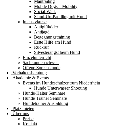
Mantrailing
Mobile Dogs – Mobility
Social-Walk
Stand-Up-Paddling mit Hund
Intensivkurse
Antigiftköder
Antijagd
Begegnungstraining
Erste Hilfe am Hund
Rückruf
Silvesterangst beim Hund
Einzelunterricht
Sachkundenachweis
Offene Sprechstunde
Verhaltensberatung
Akademie & Events
Events im Hundeschulzentrum Niederrhein
Hunde Unterwasser Shooting
Hunde-Halter Seminare
Hunde-Trainer Seminare
Hundetrainer Ausbildung
Platz mieten
Über uns
Preise
Kontakt