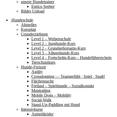
unsere Hundetrainer
Enrico Seeber
Bilder Upload
Hundeschule
Aktuelles
Kursplan
Grunderziehung
Level 1 – Welpenschule
Level 2 – Junghunde-Kurs
Level 2 – Grundgehorsams-Kurs
Level 3 – Alltagshunde-Kurs
Level 4 – Fortschritts-Kurs – Hundeführerschein
Tierschutzkurs
Hunde-Freizeit
Agility
Crossdogging — Teamgefühl · Spiel · Spaß!
Flächensuche
Freilauf – Spielstunde – Sozialkontakt
Mantrailing
Mobile Dogs – Mobility
Social-Walk
Stand-Up-Paddling mit Hund
Intensivkurse
Antigiftköder