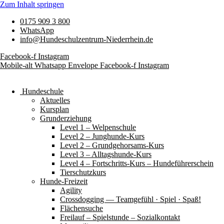
Zum Inhalt springen
0175 909 3 800
WhatsApp
info@Hundeschulzentrum-Niederrhein.de
Facebook-f
Instagram
Mobile-alt
Whatsapp
Envelope
Facebook-f
Instagram
Hundeschule
Aktuelles
Kursplan
Grunderziehung
Level 1 – Welpenschule
Level 2 – Junghunde-Kurs
Level 2 – Grundgehorsams-Kurs
Level 3 – Alltagshunde-Kurs
Level 4 – Fortschritts-Kurs – Hundeführerschein
Tierschutzkurs
Hunde-Freizeit
Agility
Crossdogging — Teamgefühl · Spiel · Spaß!
Flächensuche
Freilauf – Spielstunde – Sozialkontakt