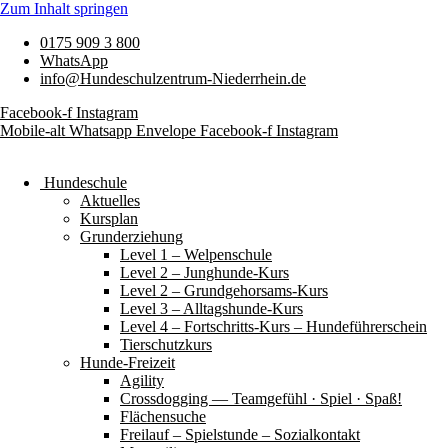
Zum Inhalt springen
0175 909 3 800
WhatsApp
info@Hundeschulzentrum-Niederrhein.de
Facebook-f
Instagram
Mobile-alt
Whatsapp
Envelope
Facebook-f
Instagram
Hundeschule
Aktuelles
Kursplan
Grunderziehung
Level 1 – Welpenschule
Level 2 – Junghunde-Kurs
Level 2 – Grundgehorsams-Kurs
Level 3 – Alltagshunde-Kurs
Level 4 – Fortschritts-Kurs – Hundeführerschein
Tierschutzkurs
Hunde-Freizeit
Agility
Crossdogging — Teamgefühl · Spiel · Spaß!
Flächensuche
Freilauf – Spielstunde – Sozialkontakt