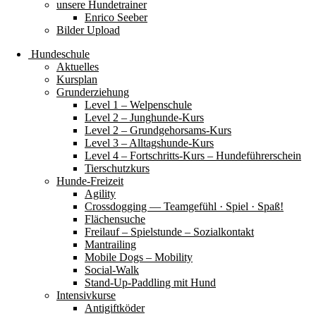
unsere Hundetrainer
Enrico Seeber
Bilder Upload
Hundeschule
Aktuelles
Kursplan
Grunderziehung
Level 1 – Welpenschule
Level 2 – Junghunde-Kurs
Level 2 – Grundgehorsams-Kurs
Level 3 – Alltagshunde-Kurs
Level 4 – Fortschritts-Kurs – Hundeführerschein
Tierschutzkurs
Hunde-Freizeit
Agility
Crossdogging — Teamgefühl · Spiel · Spaß!
Flächensuche
Freilauf – Spielstunde – Sozialkontakt
Mantrailing
Mobile Dogs – Mobility
Social-Walk
Stand-Up-Paddling mit Hund
Intensivkurse
Antigiftköder