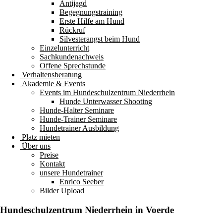
Antijagd
Begegnungstraining
Erste Hilfe am Hund
Rückruf
Silvesterangst beim Hund
Einzelunterricht
Sachkundenachweis
Offene Sprechstunde
Verhaltensberatung
Akademie & Events
Events im Hundeschulzentrum Niederrhein
Hunde Unterwasser Shooting
Hunde-Halter Seminare
Hunde-Trainer Seminare
Hundetrainer Ausbildung
Platz mieten
Über uns
Preise
Kontakt
unsere Hundetrainer
Enrico Seeber
Bilder Upload
Hundeschulzentrum
Niederrhein
in Voerde