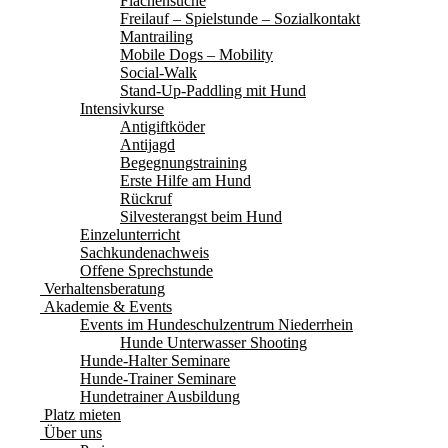
Flächensuche
Freilauf – Spielstunde – Sozialkontakt
Mantrailing
Mobile Dogs – Mobility
Social-Walk
Stand-Up-Paddling mit Hund
Intensivkurse
Antigiftköder
Antijagd
Begegnungstraining
Erste Hilfe am Hund
Rückruf
Silvesterangst beim Hund
Einzelunterricht
Sachkundenachweis
Offene Sprechstunde
Verhaltensberatung
Akademie & Events
Events im Hundeschulzentrum Niederrhein
Hunde Unterwasser Shooting
Hunde-Halter Seminare
Hunde-Trainer Seminare
Hundetrainer Ausbildung
Platz mieten
Über uns