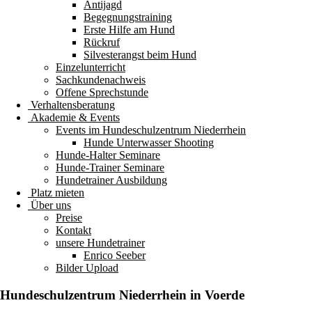
Antijagd
Begegnungstraining
Erste Hilfe am Hund
Rückruf
Silvesterangst beim Hund
Einzelunterricht
Sachkundenachweis
Offene Sprechstunde
Verhaltensberatung
Akademie & Events
Events im Hundeschulzentrum Niederrhein
Hunde Unterwasser Shooting
Hunde-Halter Seminare
Hunde-Trainer Seminare
Hundetrainer Ausbildung
Platz mieten
Über uns
Preise
Kontakt
unsere Hundetrainer
Enrico Seeber
Bilder Upload
Hundeschulzentrum
Niederrhein
in Voerde