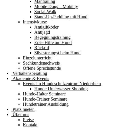
Mantrailing
Mobile Dogs – Mobility
Social-Walk
Stand-Up-Paddling mit Hund
Intensivkurse
Antigiftköder
Antijagd
Begegnungstraining
Erste Hilfe am Hund
Rückruf
Silvesterangst beim Hund
Einzelunterricht
Sachkundenachweis
Offene Sprechstunde
Verhaltensberatung
Akademie & Events
Events im Hundeschulzentrum Niederrhein
Hunde Unterwasser Shooting
Hunde-Halter Seminare
Hunde-Trainer Seminare
Hundetrainer Ausbildung
Platz mieten
Über uns
Preise
Kontakt