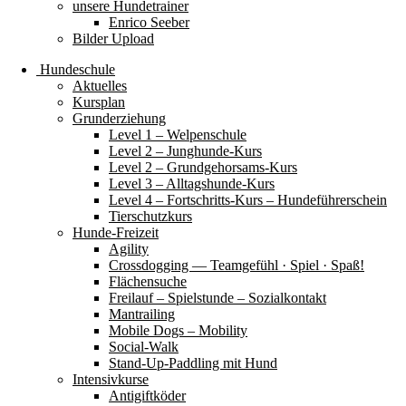
unsere Hundetrainer
Enrico Seeber
Bilder Upload
Hundeschule
Aktuelles
Kursplan
Grunderziehung
Level 1 – Welpenschule
Level 2 – Junghunde-Kurs
Level 2 – Grundgehorsams-Kurs
Level 3 – Alltagshunde-Kurs
Level 4 – Fortschritts-Kurs – Hundeführerschein
Tierschutzkurs
Hunde-Freizeit
Agility
Crossdogging — Teamgefühl · Spiel · Spaß!
Flächensuche
Freilauf – Spielstunde – Sozialkontakt
Mantrailing
Mobile Dogs – Mobility
Social-Walk
Stand-Up-Paddling mit Hund
Intensivkurse
Antigiftköder