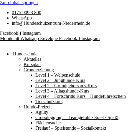
Zum Inhalt springen
0175 909 3 800
WhatsApp
info@Hundeschulzentrum-Niederrhein.de
Facebook-f
Instagram
Mobile-alt
Whatsapp
Envelope
Facebook-f
Instagram
Hundeschule
Aktuelles
Kursplan
Grunderziehung
Level 1 – Welpenschule
Level 2 – Junghunde-Kurs
Level 2 – Grundgehorsams-Kurs
Level 3 – Alltagshunde-Kurs
Level 4 – Fortschritts-Kurs – Hundeführerschein
Tierschutzkurs
Hunde-Freizeit
Agility
Crossdogging — Teamgefühl · Spiel · Spaß!
Flächensuche
Freilauf – Spielstunde – Sozialkontakt