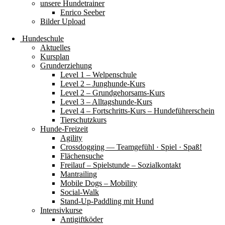
unsere Hundetrainer
Enrico Seeber
Bilder Upload
Hundeschule
Aktuelles
Kursplan
Grunderziehung
Level 1 – Welpenschule
Level 2 – Junghunde-Kurs
Level 2 – Grundgehorsams-Kurs
Level 3 – Alltagshunde-Kurs
Level 4 – Fortschritts-Kurs – Hundeführerschein
Tierschutzkurs
Hunde-Freizeit
Agility
Crossdogging — Teamgefühl · Spiel · Spaß!
Flächensuche
Freilauf – Spielstunde – Sozialkontakt
Mantrailing
Mobile Dogs – Mobility
Social-Walk
Stand-Up-Paddling mit Hund
Intensivkurse
Antigiftköder