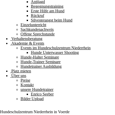
Antijagd
Begegnungstraining
Erste Hilfe am Hund
Rückruf
Silvesterangst beim Hund
Einzelunterricht
Sachkundenachweis
Offene Sprechstunde
Verhaltensberatung
Akademie & Events
Events im Hundeschulzentrum Niederrhein
Hunde Unterwasser Shooting
Hunde-Halter Seminare
Hunde-Trainer Seminare
Hundetrainer Ausbildung
Platz mieten
Über uns
Preise
Kontakt
unsere Hundetrainer
Enrico Seeber
Bilder Upload
Hundeschulzentrum
Niederrhein
in Voerde