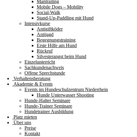
Mantrailing
Mobile Dogs – Mobility
Social-Walk
Stand-Up-Paddling mit Hund
Intensivkurse
Antigiftköder
Antijagd
Begegnungstraining
Erste Hilfe am Hund
Rückruf
Silvesterangst beim Hund
Einzelunterricht
Sachkundenachweis
Offene Sprechstunde
Verhaltensberatung
Akademie & Events
Events im Hundeschulzentrum Niederrhein
Hunde Unterwasser Shooting
Hunde-Halter Seminare
Hunde-Trainer Seminare
Hundetrainer Ausbildung
Platz mieten
Über uns
Preise
Kontakt