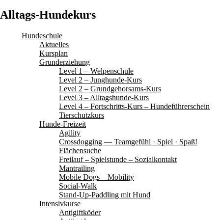
Alltags-Hundekurs
Hundeschule
Aktuelles
Kursplan
Grunderziehung
Level 1 – Welpenschule
Level 2 – Junghunde-Kurs
Level 2 – Grundgehorsams-Kurs
Level 3 – Alltagshunde-Kurs
Level 4 – Fortschritts-Kurs – Hundeführerschein
Tierschutzkurs
Hunde-Freizeit
Agility
Crossdogging — Teamgefühl · Spiel · Spaß!
Flächensuche
Freilauf – Spielstunde – Sozialkontakt
Mantrailing
Mobile Dogs – Mobility
Social-Walk
Stand-Up-Paddling mit Hund
Intensivkurse
Antigiftköder