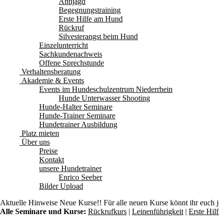
Antijagd
Begegnungstraining
Erste Hilfe am Hund
Rückruf
Silvesterangst beim Hund
Einzelunterricht
Sachkundenachweis
Offene Sprechstunde
Verhaltensberatung
Akademie & Events
Events im Hundeschulzentrum Niederrhein
Hunde Unterwasser Shooting
Hunde-Halter Seminare
Hunde-Trainer Seminare
Hundetrainer Ausbildung
Platz mieten
Über uns
Preise
Kontakt
unsere Hundetrainer
Enrico Seeber
Bilder Upload
Aktuelle Hinweise
Neue Kurse!! Für alle neuen Kurse könnt ihr euch 
Alle Seminare und Kurse:
Rückrufkurs
|
Leinenführigkeit
|
Erste Hi