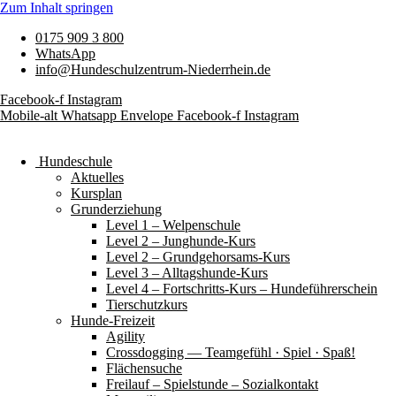
Zum Inhalt springen
0175 909 3 800
WhatsApp
info@Hundeschulzentrum-Niederrhein.de
Facebook-f
Instagram
Mobile-alt
Whatsapp
Envelope
Facebook-f
Instagram
Hundeschule
Aktuelles
Kursplan
Grunderziehung
Level 1 – Welpenschule
Level 2 – Junghunde-Kurs
Level 2 – Grundgehorsams-Kurs
Level 3 – Alltagshunde-Kurs
Level 4 – Fortschritts-Kurs – Hundeführerschein
Tierschutzkurs
Hunde-Freizeit
Agility
Crossdogging — Teamgefühl · Spiel · Spaß!
Flächensuche
Freilauf – Spielstunde – Sozialkontakt