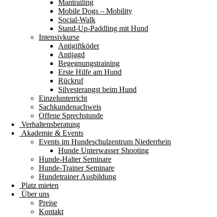
Mantrailing
Mobile Dogs – Mobility
Social-Walk
Stand-Up-Paddling mit Hund
Intensivkurse
Antigiftköder
Antijagd
Begegnungstraining
Erste Hilfe am Hund
Rückruf
Silvesterangst beim Hund
Einzelunterricht
Sachkundenachweis
Offene Sprechstunde
Verhaltensberatung
Akademie & Events
Events im Hundeschulzentrum Niederrhein
Hunde Unterwasser Shooting
Hunde-Halter Seminare
Hunde-Trainer Seminare
Hundetrainer Ausbildung
Platz mieten
Über uns
Preise
Kontakt