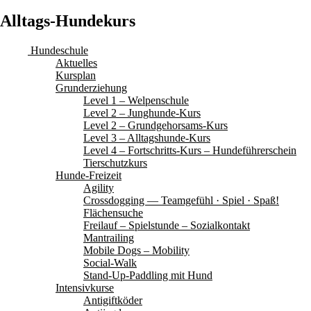
Alltags-Hundekurs
Hundeschule
Aktuelles
Kursplan
Grunderziehung
Level 1 – Welpenschule
Level 2 – Junghunde-Kurs
Level 2 – Grundgehorsams-Kurs
Level 3 – Alltagshunde-Kurs
Level 4 – Fortschritts-Kurs – Hundeführerschein
Tierschutzkurs
Hunde-Freizeit
Agility
Crossdogging — Teamgefühl · Spiel · Spaß!
Flächensuche
Freilauf – Spielstunde – Sozialkontakt
Mantrailing
Mobile Dogs – Mobility
Social-Walk
Stand-Up-Paddling mit Hund
Intensivkurse
Antigiftköder