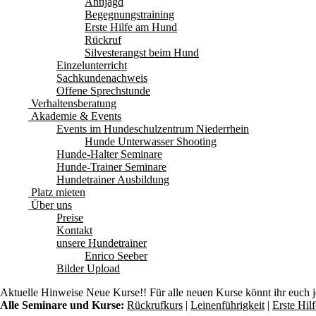
Antijagd
Begegnungstraining
Erste Hilfe am Hund
Rückruf
Silvesterangst beim Hund
Einzelunterricht
Sachkundenachweis
Offene Sprechstunde
Verhaltensberatung
Akademie & Events
Events im Hundeschulzentrum Niederrhein
Hunde Unterwasser Shooting
Hunde-Halter Seminare
Hunde-Trainer Seminare
Hundetrainer Ausbildung
Platz mieten
Über uns
Preise
Kontakt
unsere Hundetrainer
Enrico Seeber
Bilder Upload
Aktuelle Hinweise
Neue Kurse!! Für alle neuen Kurse könnt ihr euch 
Alle Seminare und Kurse:
Rückrufkurs
|
Leinenführigkeit
|
Erste Hi