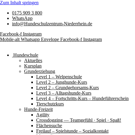
Zum Inhalt springen
0175 909 3 800
WhatsApp
info@Hundeschulzentrum-Niederrhein.de
Facebook-f
Instagram
Mobile-alt
Whatsapp
Envelope
Facebook-f
Instagram
Hundeschule
Aktuelles
Kursplan
Grunderziehung
Level 1 – Welpenschule
Level 2 – Junghunde-Kurs
Level 2 – Grundgehorsams-Kurs
Level 3 – Alltagshunde-Kurs
Level 4 – Fortschritts-Kurs – Hundeführerschein
Tierschutzkurs
Hunde-Freizeit
Agility
Crossdogging — Teamgefühl · Spiel · Spaß!
Flächensuche
Freilauf – Spielstunde – Sozialkontakt