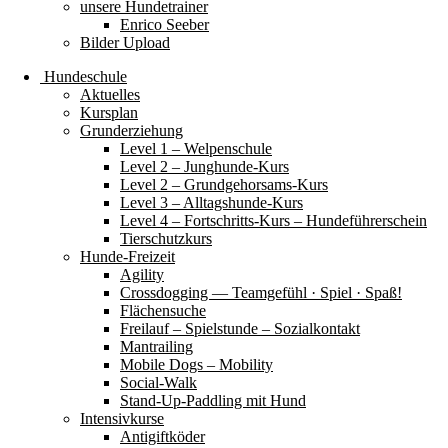
unsere Hundetrainer
Enrico Seeber
Bilder Upload
Hundeschule
Aktuelles
Kursplan
Grunderziehung
Level 1 – Welpenschule
Level 2 – Junghunde-Kurs
Level 2 – Grundgehorsams-Kurs
Level 3 – Alltagshunde-Kurs
Level 4 – Fortschritts-Kurs – Hundeführerschein
Tierschutzkurs
Hunde-Freizeit
Agility
Crossdogging — Teamgefühl · Spiel · Spaß!
Flächensuche
Freilauf – Spielstunde – Sozialkontakt
Mantrailing
Mobile Dogs – Mobility
Social-Walk
Stand-Up-Paddling mit Hund
Intensivkurse
Antigiftköder