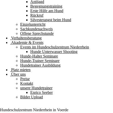
Antijagd
Begegnungstraining
Erste Hilfe am Hund
Rückruf
Silvesterangst beim Hund
Einzelunterricht
Sachkundenachweis
Offene Sprechstunde
Verhaltensberatung
Akademie & Events
Events im Hundeschulzentrum Niederrhein
Hunde Unterwasser Shooting
Hunde-Halter Seminare
Hunde-Trainer Seminare
Hundetrainer Ausbildung
Platz mieten
Über uns
Preise
Kontakt
unsere Hundetrainer
Enrico Seeber
Bilder Upload
Hundeschulzentrum
Niederrhein
in Voerde