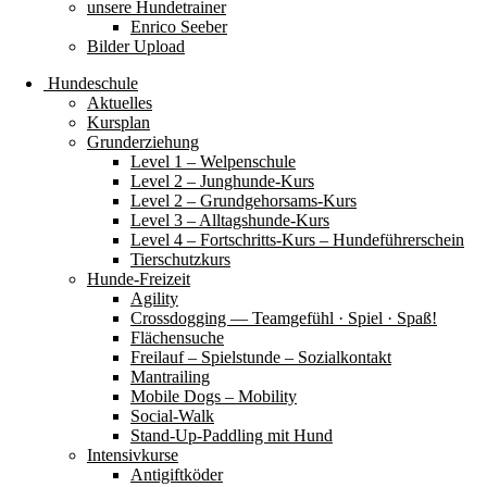
unsere Hundetrainer
Enrico Seeber
Bilder Upload
Hundeschule
Aktuelles
Kursplan
Grunderziehung
Level 1 – Welpenschule
Level 2 – Junghunde-Kurs
Level 2 – Grundgehorsams-Kurs
Level 3 – Alltagshunde-Kurs
Level 4 – Fortschritts-Kurs – Hundeführerschein
Tierschutzkurs
Hunde-Freizeit
Agility
Crossdogging — Teamgefühl · Spiel · Spaß!
Flächensuche
Freilauf – Spielstunde – Sozialkontakt
Mantrailing
Mobile Dogs – Mobility
Social-Walk
Stand-Up-Paddling mit Hund
Intensivkurse
Antigiftköder