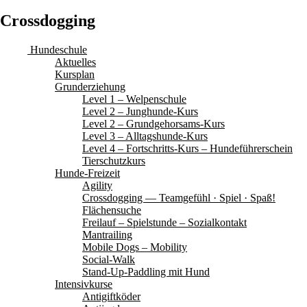
Crossdogging
Hundeschule
Aktuelles
Kursplan
Grunderziehung
Level 1 – Welpenschule
Level 2 – Junghunde-Kurs
Level 2 – Grundgehorsams-Kurs
Level 3 – Alltagshunde-Kurs
Level 4 – Fortschritts-Kurs – Hundeführerschein
Tierschutzkurs
Hunde-Freizeit
Agility
Crossdogging — Teamgefühl · Spiel · Spaß!
Flächensuche
Freilauf – Spielstunde – Sozialkontakt
Mantrailing
Mobile Dogs – Mobility
Social-Walk
Stand-Up-Paddling mit Hund
Intensivkurse
Antigiftköder