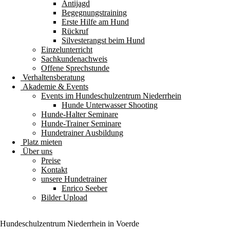
Antijagd
Begegnungstraining
Erste Hilfe am Hund
Rückruf
Silvesterangst beim Hund
Einzelunterricht
Sachkundenachweis
Offene Sprechstunde
Verhaltensberatung
Akademie & Events
Events im Hundeschulzentrum Niederrhein
Hunde Unterwasser Shooting
Hunde-Halter Seminare
Hunde-Trainer Seminare
Hundetrainer Ausbildung
Platz mieten
Über uns
Preise
Kontakt
unsere Hundetrainer
Enrico Seeber
Bilder Upload
Hundeschulzentrum
Niederrhein
in Voerde