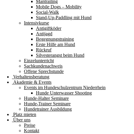
Mantrailing
Mobile Dogs – Mobility
Social-Walk
Stand-Up-Paddling mit Hund
Intensivkurse
Antigiftköder
Antijagd
Begegnungstraining
Erste Hilfe am Hund
Rückruf
Silvesterangst beim Hund
Einzelunterricht
Sachkundenachweis
Offene Sprechstunde
Verhaltensberatung
Akademie & Events
Events im Hundeschulzentrum Niederrhein
Hunde Unterwasser Shooting
Hunde-Halter Seminare
Hunde-Trainer Seminare
Hundetrainer Ausbildung
Platz mieten
Über uns
Preise
Kontakt