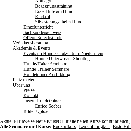
Antijagd
Begegnungstraining
Erste Hilfe am Hund
Rückruf
Silvesterangst beim Hund
Einzelunterricht
Sachkundenachweis
Offene Sprechstunde
Verhaltensberatung
Akademie & Events
Events im Hundeschulzentrum Niederrhein
Hunde Unterwasser Shooting
Hunde-Halter Seminare
Hunde-Trainer Seminare
Hundetrainer Ausbildung
Platz mieten
Über uns
Preise
Kontakt
unsere Hundetrainer
Enrico Seeber
Bilder Upload
Aktuelle Hinweise
Neue Kurse!! Für alle neuen Kurse könnt ihr euch 
Alle Seminare und Kurse:
Rückrufkurs
|
Leinenführigkeit
|
Erste Hi