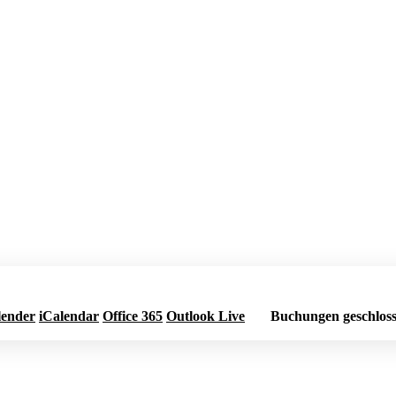
lender
iCalendar
Office 365
Outlook Live
Buchungen geschlos