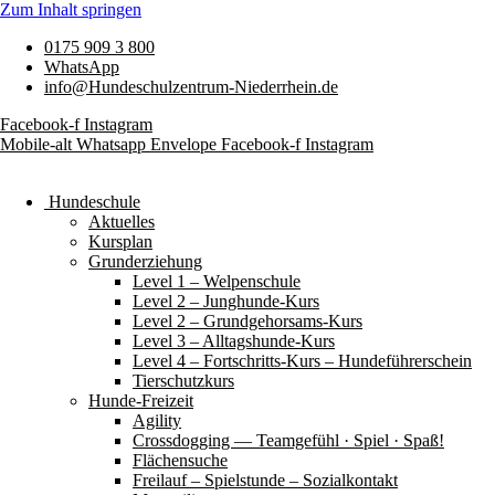
Zum Inhalt springen
0175 909 3 800
WhatsApp
info@Hundeschulzentrum-Niederrhein.de
Facebook-f
Instagram
Mobile-alt
Whatsapp
Envelope
Facebook-f
Instagram
Hundeschule
Aktuelles
Kursplan
Grunderziehung
Level 1 – Welpenschule
Level 2 – Junghunde-Kurs
Level 2 – Grundgehorsams-Kurs
Level 3 – Alltagshunde-Kurs
Level 4 – Fortschritts-Kurs – Hundeführerschein
Tierschutzkurs
Hunde-Freizeit
Agility
Crossdogging — Teamgefühl · Spiel · Spaß!
Flächensuche
Freilauf – Spielstunde – Sozialkontakt