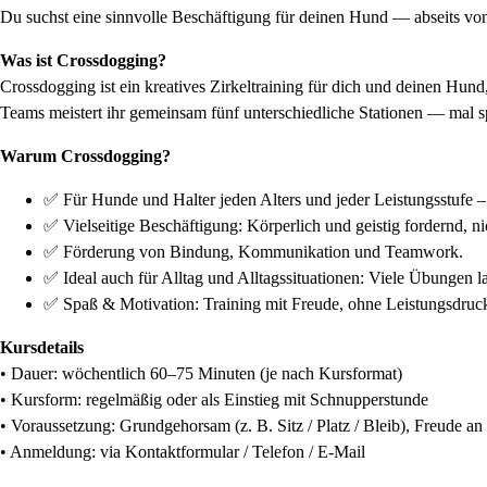
Du suchst eine sinnvolle Beschäftigung für deinen Hund — abseits vo
Was ist Crossdogging?
Crossdogging ist ein kreatives Zirkeltraining für dich und deinen Hu
Teams meistert ihr gemeinsam fünf unterschiedliche Stationen — mal spo
Warum Crossdogging?
✅ Für Hunde und Halter jeden Alters und jeder Leistungsstufe
✅ Vielseitige Beschäftigung: Körperlich und geistig fordernd, ni
✅ Förderung von Bindung, Kommunikation und Teamwork.
✅ Ideal auch für Alltag und Alltagssituationen: Viele Übungen la
✅ Spaß & Motivation: Training mit Freude, ohne Leistungsdruck
Kursdetails
• Dauer: wöchentlich 60–75 Minuten (je nach Kursformat)
• Kursform: regelmäßig oder als Einstieg mit Schnupperstunde
• Voraussetzung: Grundgehorsam (z. B. Sitz / Platz / Bleib), Freude 
• Anmeldung: via Kontaktformular / Telefon / E-Mail