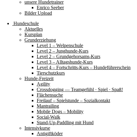
unsere Hundetrainer
Enrico Seeber
Bilder Upload
Hundeschule
Aktuelles
Kursplan
Grunderziehung
Level 1 – Welpenschule
Level 2 – Junghunde-Kurs
Level 2 – Grundgehorsams-Kurs
Level 3 – Alltagshunde-Kurs
Level 4 – Fortschritts-Kurs – Hundeführerschein
Tierschutzkurs
Hunde-Freizeit
Agility
Crossdogging — Teamgefühl · Spiel · Spaß!
Flächensuche
Freilauf – Spielstunde – Sozialkontakt
Mantrailing
Mobile Dogs – Mobility
Social-Walk
Stand-Up-Paddling mit Hund
Intensivkurse
Antigiftköder