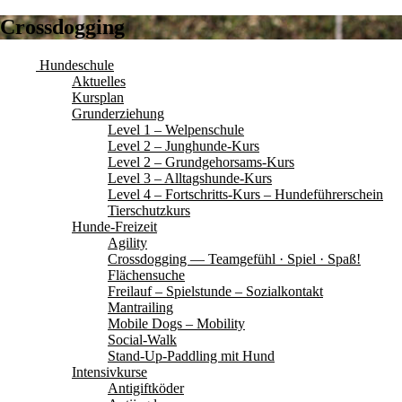
Crossdogging
Hundeschule
Aktuelles
Kursplan
Grunderziehung
Level 1 – Welpenschule
Level 2 – Junghunde-Kurs
Level 2 – Grundgehorsams-Kurs
Level 3 – Alltagshunde-Kurs
Level 4 – Fortschritts-Kurs – Hundeführerschein
Tierschutzkurs
Hunde-Freizeit
Agility
Crossdogging — Teamgefühl · Spiel · Spaß!
Flächensuche
Freilauf – Spielstunde – Sozialkontakt
Mantrailing
Mobile Dogs – Mobility
Social-Walk
Stand-Up-Paddling mit Hund
Intensivkurse
Antigiftköder