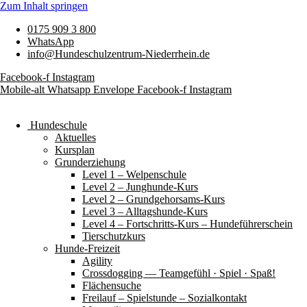
Zum Inhalt springen
0175 909 3 800
WhatsApp
info@Hundeschulzentrum-Niederrhein.de
Facebook-f
Instagram
Mobile-alt
Whatsapp
Envelope
Facebook-f
Instagram
Hundeschule
Aktuelles
Kursplan
Grunderziehung
Level 1 – Welpenschule
Level 2 – Junghunde-Kurs
Level 2 – Grundgehorsams-Kurs
Level 3 – Alltagshunde-Kurs
Level 4 – Fortschritts-Kurs – Hundeführerschein
Tierschutzkurs
Hunde-Freizeit
Agility
Crossdogging — Teamgefühl · Spiel · Spaß!
Flächensuche
Freilauf – Spielstunde – Sozialkontakt