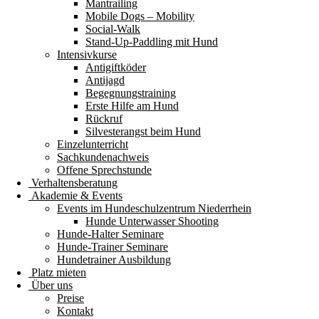
Mantrailing
Mobile Dogs – Mobility
Social-Walk
Stand-Up-Paddling mit Hund
Intensivkurse
Antigiftköder
Antijagd
Begegnungstraining
Erste Hilfe am Hund
Rückruf
Silvesterangst beim Hund
Einzelunterricht
Sachkundenachweis
Offene Sprechstunde
Verhaltensberatung
Akademie & Events
Events im Hundeschulzentrum Niederrhein
Hunde Unterwasser Shooting
Hunde-Halter Seminare
Hunde-Trainer Seminare
Hundetrainer Ausbildung
Platz mieten
Über uns
Preise
Kontakt