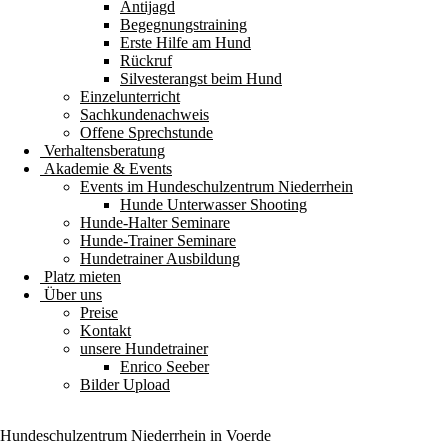
Antijagd
Begegnungstraining
Erste Hilfe am Hund
Rückruf
Silvesterangst beim Hund
Einzelunterricht
Sachkundenachweis
Offene Sprechstunde
Verhaltensberatung
Akademie & Events
Events im Hundeschulzentrum Niederrhein
Hunde Unterwasser Shooting
Hunde-Halter Seminare
Hunde-Trainer Seminare
Hundetrainer Ausbildung
Platz mieten
Über uns
Preise
Kontakt
unsere Hundetrainer
Enrico Seeber
Bilder Upload
Hundeschulzentrum
Niederrhein
in Voerde