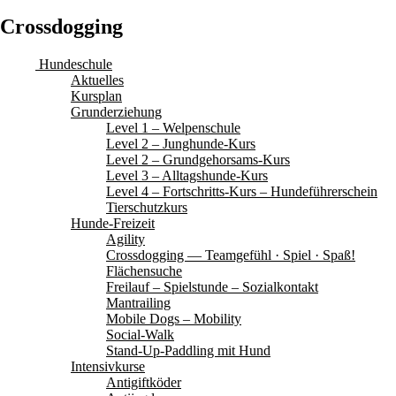
Crossdogging
Hundeschule
Aktuelles
Kursplan
Grunderziehung
Level 1 – Welpenschule
Level 2 – Junghunde-Kurs
Level 2 – Grundgehorsams-Kurs
Level 3 – Alltagshunde-Kurs
Level 4 – Fortschritts-Kurs – Hundeführerschein
Tierschutzkurs
Hunde-Freizeit
Agility
Crossdogging — Teamgefühl · Spiel · Spaß!
Flächensuche
Freilauf – Spielstunde – Sozialkontakt
Mantrailing
Mobile Dogs – Mobility
Social-Walk
Stand-Up-Paddling mit Hund
Intensivkurse
Antigiftköder