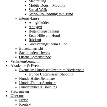
Mantrailing
Mobile Dogs – Mobility
Social-Walk
Stand-Up-Paddling mit Hund
Intensivkurse
Antigiftköder
Antijagd
Begegnungstraining
Erste Hilfe am Hund
Rückruf
Silvesterangst beim Hund
Einzelunterricht
Sachkundenachweis
Offene Sprechstunde
Verhaltensberatung
Akademie & Events
Events im Hundeschulzentrum Niederrhein
Hunde Unterwasser Shooting
Hunde-Halter Seminare
Hunde-Trainer Seminare
Hundetrainer Ausbildung
Platz mieten
Über uns
Preise
Kontakt