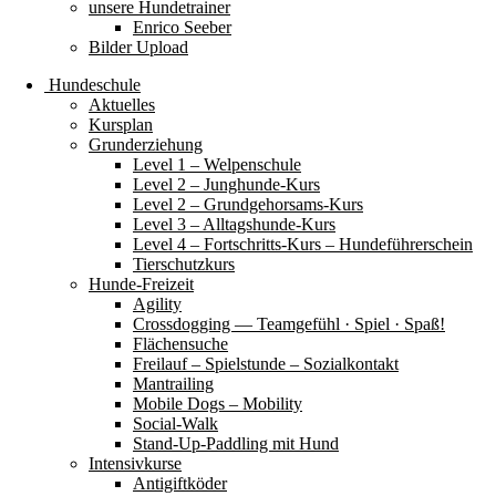
unsere Hundetrainer
Enrico Seeber
Bilder Upload
Hundeschule
Aktuelles
Kursplan
Grunderziehung
Level 1 – Welpenschule
Level 2 – Junghunde-Kurs
Level 2 – Grundgehorsams-Kurs
Level 3 – Alltagshunde-Kurs
Level 4 – Fortschritts-Kurs – Hundeführerschein
Tierschutzkurs
Hunde-Freizeit
Agility
Crossdogging — Teamgefühl · Spiel · Spaß!
Flächensuche
Freilauf – Spielstunde – Sozialkontakt
Mantrailing
Mobile Dogs – Mobility
Social-Walk
Stand-Up-Paddling mit Hund
Intensivkurse
Antigiftköder