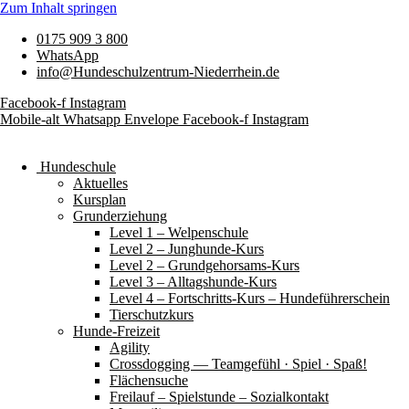
Zum Inhalt springen
0175 909 3 800
WhatsApp
info@Hundeschulzentrum-Niederrhein.de
Facebook-f
Instagram
Mobile-alt
Whatsapp
Envelope
Facebook-f
Instagram
Hundeschule
Aktuelles
Kursplan
Grunderziehung
Level 1 – Welpenschule
Level 2 – Junghunde-Kurs
Level 2 – Grundgehorsams-Kurs
Level 3 – Alltagshunde-Kurs
Level 4 – Fortschritts-Kurs – Hundeführerschein
Tierschutzkurs
Hunde-Freizeit
Agility
Crossdogging — Teamgefühl · Spiel · Spaß!
Flächensuche
Freilauf – Spielstunde – Sozialkontakt