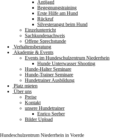
Antijagd
Begegnungstraining
Erste Hilfe am Hund
Rückruf
Silvesterangst beim Hund
Einzelunterricht
Sachkundenachweis
Offene Sprechstunde
Verhaltensberatung
Akademie & Events
Events im Hundeschulzentrum Niederrhein
Hunde Unterwasser Shooting
Hunde-Halter Seminare
Hunde-Trainer Seminare
Hundetrainer Ausbildung
Platz mieten
Über uns
Preise
Kontakt
unsere Hundetrainer
Enrico Seeber
Bilder Upload
Hundeschulzentrum
Niederrhein
in Voerde