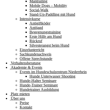
Mantrailing
Mobile Dogs – Mobility
Social-Walk
Stand-Up-Paddling mit Hund
Intensivkurse
Antigiftköder
Antijagd
Begegnungstraining
Erste Hilfe am Hund
Rückruf
Silvesterangst beim Hund
Einzelunterricht
Sachkundenachweis
Offene Sprechstunde
Verhaltensberatung
Akademie & Events
Events im Hundeschulzentrum Niederrhein
Hunde Unterwasser Shooting
Hunde-Halter Seminare
Hunde-Trainer Seminare
Hundetrainer Ausbildung
Platz mieten
Über uns
Preise
Kontakt