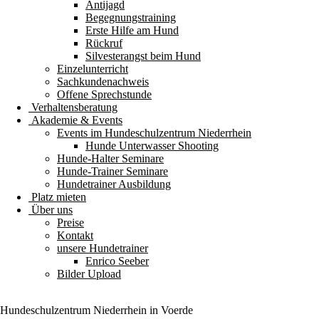
Antijagd
Begegnungstraining
Erste Hilfe am Hund
Rückruf
Silvesterangst beim Hund
Einzelunterricht
Sachkundenachweis
Offene Sprechstunde
Verhaltensberatung
Akademie & Events
Events im Hundeschulzentrum Niederrhein
Hunde Unterwasser Shooting
Hunde-Halter Seminare
Hunde-Trainer Seminare
Hundetrainer Ausbildung
Platz mieten
Über uns
Preise
Kontakt
unsere Hundetrainer
Enrico Seeber
Bilder Upload
Hundeschulzentrum
Niederrhein
in Voerde