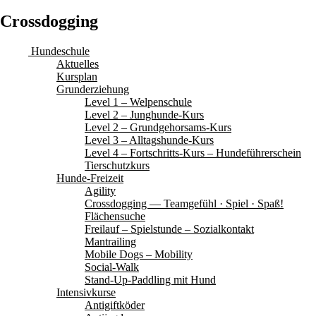
Crossdogging
Hundeschule
Aktuelles
Kursplan
Grunderziehung
Level 1 – Welpenschule
Level 2 – Junghunde-Kurs
Level 2 – Grundgehorsams-Kurs
Level 3 – Alltagshunde-Kurs
Level 4 – Fortschritts-Kurs – Hundeführerschein
Tierschutzkurs
Hunde-Freizeit
Agility
Crossdogging — Teamgefühl · Spiel · Spaß!
Flächensuche
Freilauf – Spielstunde – Sozialkontakt
Mantrailing
Mobile Dogs – Mobility
Social-Walk
Stand-Up-Paddling mit Hund
Intensivkurse
Antigiftköder