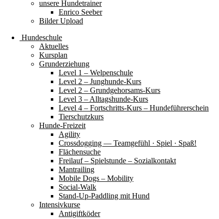
unsere Hundetrainer
Enrico Seeber
Bilder Upload
Hundeschule
Aktuelles
Kursplan
Grunderziehung
Level 1 – Welpenschule
Level 2 – Junghunde-Kurs
Level 2 – Grundgehorsams-Kurs
Level 3 – Alltagshunde-Kurs
Level 4 – Fortschritts-Kurs – Hundeführerschein
Tierschutzkurs
Hunde-Freizeit
Agility
Crossdogging — Teamgefühl · Spiel · Spaß!
Flächensuche
Freilauf – Spielstunde – Sozialkontakt
Mantrailing
Mobile Dogs – Mobility
Social-Walk
Stand-Up-Paddling mit Hund
Intensivkurse
Antigiftköder