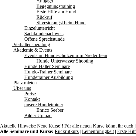
Antijagd
Begegnungstraining
Erste Hilfe am Hund
Rückruf
Silvesterangst beim Hund
Einzelunterricht
Sachkundenachweis
Offene Sprechstunde
Verhaltensberatung
Akademie & Events
Events im Hundeschulzentrum Niederrhein
Hunde Unterwasser Shooting
Hunde-Halter Seminare
Hunde-Trainer Seminare
Hundetrainer Ausbildung
Platz mieten
Über uns
Preise
Kontakt
unsere Hundetrainer
Enrico Seeber
Bilder Upload
Aktuelle Hinweise
Neue Kurse!! Für alle neuen Kurse könnt ihr euch 
Alle Seminare und Kurse:
Rückrufkurs
|
Leinenführigkeit
|
Erste Hi