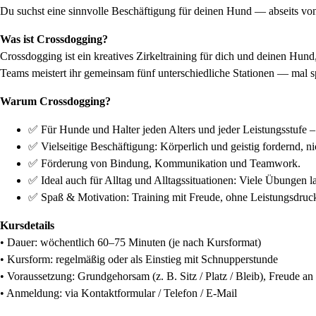
Du suchst eine sinnvolle Beschäftigung für deinen Hund — abseits vo
Was ist Crossdogging?
Crossdogging ist ein kreatives Zirkeltraining für dich und deinen Hu
Teams meistert ihr gemeinsam fünf unterschiedliche Stationen — mal spo
Warum Crossdogging?
✅ Für Hunde und Halter jeden Alters und jeder Leistungsstufe
✅ Vielseitige Beschäftigung: Körperlich und geistig fordernd, ni
✅ Förderung von Bindung, Kommunikation und Teamwork.
✅ Ideal auch für Alltag und Alltagssituationen: Viele Übungen la
✅ Spaß & Motivation: Training mit Freude, ohne Leistungsdruck
Kursdetails
• Dauer: wöchentlich 60–75 Minuten (je nach Kursformat)
• Kursform: regelmäßig oder als Einstieg mit Schnupperstunde
• Voraussetzung: Grundgehorsam (z. B. Sitz / Platz / Bleib), Freude 
• Anmeldung: via Kontaktformular / Telefon / E-Mail