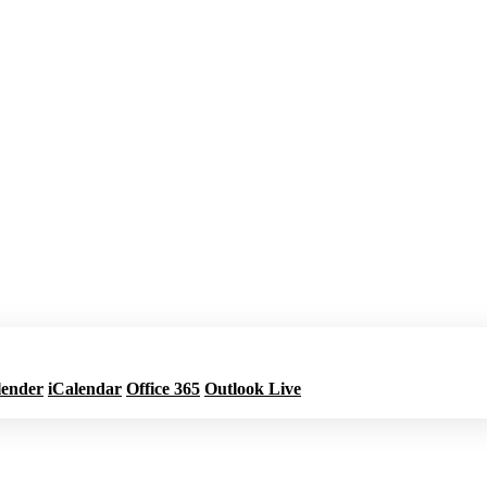
lender
iCalendar
Office 365
Outlook Live
Jetzt buchen