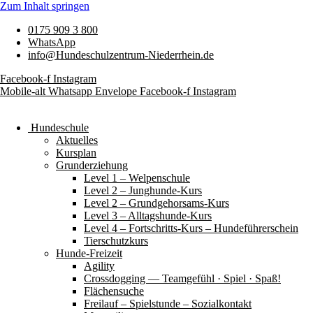
Zum Inhalt springen
0175 909 3 800
WhatsApp
info@Hundeschulzentrum-Niederrhein.de
Facebook-f
Instagram
Mobile-alt
Whatsapp
Envelope
Facebook-f
Instagram
Hundeschule
Aktuelles
Kursplan
Grunderziehung
Level 1 – Welpenschule
Level 2 – Junghunde-Kurs
Level 2 – Grundgehorsams-Kurs
Level 3 – Alltagshunde-Kurs
Level 4 – Fortschritts-Kurs – Hundeführerschein
Tierschutzkurs
Hunde-Freizeit
Agility
Crossdogging — Teamgefühl · Spiel · Spaß!
Flächensuche
Freilauf – Spielstunde – Sozialkontakt