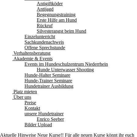
Antigiftköder
Antijagd
Begegnungstraining
Erste Hilfe am Hund
Rückruf
Silvesterangst beim Hund
Einzelunterricht
Sachkundenachweis
Offene Sprechstunde
Verhaltensberatung
Akademie & Events
Events im Hundeschulzentrum Niederrhein
Hunde Unterwasser Shooting
Hunde-Halter Seminare
Hunde-Trainer Seminare
Hundetrainer Ausbildung
Platz mieten
Über uns
Preise
Kontakt
unsere Hundetrainer
Enrico Seeber
Bilder Upload
Aktuelle Hinweise
Neue Kurse!! Für alle neuen Kurse könnt ihr euch