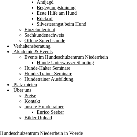
Antijagd
Begegnungstraining
Erste Hilfe am Hund
Rückruf
Silvesterangst beim Hund
Einzelunterricht
Sachkundenachweis
Offene Sprechstunde
Verhaltensberatung
Akademie & Events
Events im Hundeschulzentrum Niederrhein
Hunde Unterwasser Shooting
Hunde-Halter Seminare
Hunde-Trainer Seminare
Hundetrainer Ausbildung
Platz mieten
Über uns
Preise
Kontakt
unsere Hundetrainer
Enrico Seeber
Bilder Upload
Hundeschulzentrum
Niederrhein
in Voerde