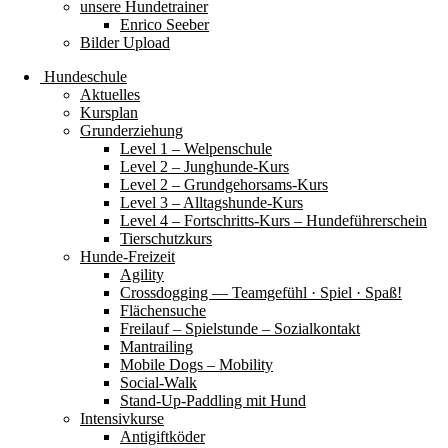
unsere Hundetrainer
Enrico Seeber
Bilder Upload
Hundeschule
Aktuelles
Kursplan
Grunderziehung
Level 1 – Welpenschule
Level 2 – Junghunde-Kurs
Level 2 – Grundgehorsams-Kurs
Level 3 – Alltagshunde-Kurs
Level 4 – Fortschritts-Kurs – Hundeführerschein
Tierschutzkurs
Hunde-Freizeit
Agility
Crossdogging — Teamgefühl · Spiel · Spaß!
Flächensuche
Freilauf – Spielstunde – Sozialkontakt
Mantrailing
Mobile Dogs – Mobility
Social-Walk
Stand-Up-Paddling mit Hund
Intensivkurse
Antigiftköder