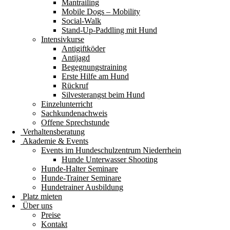
Mantrailing
Mobile Dogs – Mobility
Social-Walk
Stand-Up-Paddling mit Hund
Intensivkurse
Antigiftköder
Antijagd
Begegnungstraining
Erste Hilfe am Hund
Rückruf
Silvesterangst beim Hund
Einzelunterricht
Sachkundenachweis
Offene Sprechstunde
Verhaltensberatung
Akademie & Events
Events im Hundeschulzentrum Niederrhein
Hunde Unterwasser Shooting
Hunde-Halter Seminare
Hunde-Trainer Seminare
Hundetrainer Ausbildung
Platz mieten
Über uns
Preise
Kontakt