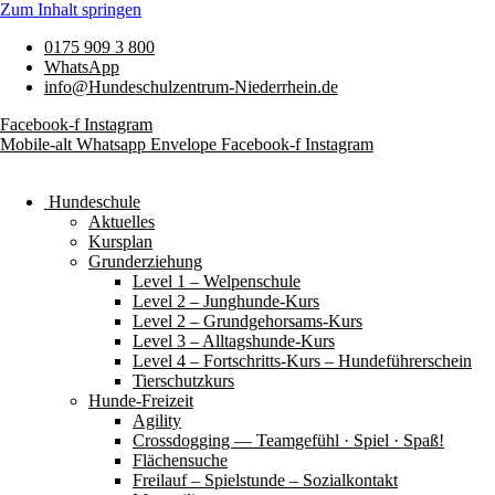
Zum Inhalt springen
0175 909 3 800
WhatsApp
info@Hundeschulzentrum-Niederrhein.de
Facebook-f
Instagram
Mobile-alt
Whatsapp
Envelope
Facebook-f
Instagram
Hundeschule
Aktuelles
Kursplan
Grunderziehung
Level 1 – Welpenschule
Level 2 – Junghunde-Kurs
Level 2 – Grundgehorsams-Kurs
Level 3 – Alltagshunde-Kurs
Level 4 – Fortschritts-Kurs – Hundeführerschein
Tierschutzkurs
Hunde-Freizeit
Agility
Crossdogging — Teamgefühl · Spiel · Spaß!
Flächensuche
Freilauf – Spielstunde – Sozialkontakt