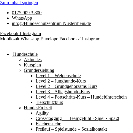
Zum Inhalt springen
0175 909 3 800
WhatsApp
info@Hundeschulzentrum-Niederrhein.de
Facebook-f
Instagram
Mobile-alt
Whatsapp
Envelope
Facebook-f
Instagram
Hundeschule
Aktuelles
Kursplan
Grunderziehung
Level 1 – Welpenschule
Level 2 – Junghunde-Kurs
Level 2 – Grundgehorsams-Kurs
Level 3 – Alltagshunde-Kurs
Level 4 – Fortschritts-Kurs – Hundeführerschein
Tierschutzkurs
Hunde-Freizeit
Agility
Crossdogging — Teamgefühl · Spiel · Spaß!
Flächensuche
Freilauf – Spielstunde – Sozialkontakt