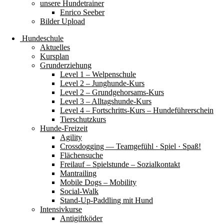
unsere Hundetrainer
Enrico Seeber
Bilder Upload
Hundeschule
Aktuelles
Kursplan
Grunderziehung
Level 1 – Welpenschule
Level 2 – Junghunde-Kurs
Level 2 – Grundgehorsams-Kurs
Level 3 – Alltagshunde-Kurs
Level 4 – Fortschritts-Kurs – Hundeführerschein
Tierschutzkurs
Hunde-Freizeit
Agility
Crossdogging — Teamgefühl · Spiel · Spaß!
Flächensuche
Freilauf – Spielstunde – Sozialkontakt
Mantrailing
Mobile Dogs – Mobility
Social-Walk
Stand-Up-Paddling mit Hund
Intensivkurse
Antigiftköder