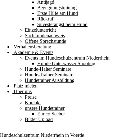
Antijagd
Begegnungstraining
Erste Hilfe am Hund
Rückruf
Silvesterangst beim Hund
Einzelunterricht
Sachkundenachweis
Offene Sprechstunde
Verhaltensberatung
Akademie & Events
Events im Hundeschulzentrum Niederrhein
Hunde Unterwasser Shooting
Hunde-Halter Seminare
Hunde-Trainer Seminare
Hundetrainer Ausbildung
Platz mieten
Über uns
Preise
Kontakt
unsere Hundetrainer
Enrico Seeber
Bilder Upload
Hundeschulzentrum
Niederrhein
in Voerde