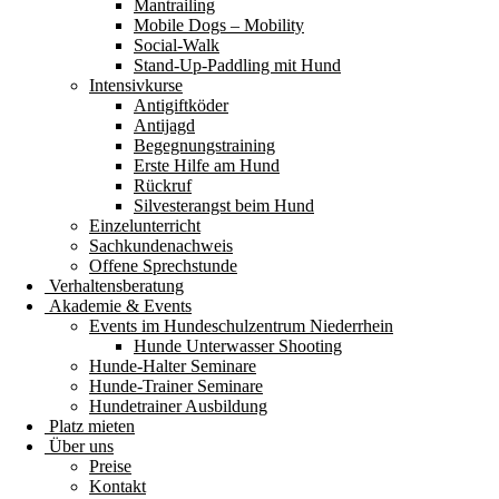
Mantrailing
Mobile Dogs – Mobility
Social-Walk
Stand-Up-Paddling mit Hund
Intensivkurse
Antigiftköder
Antijagd
Begegnungstraining
Erste Hilfe am Hund
Rückruf
Silvesterangst beim Hund
Einzelunterricht
Sachkundenachweis
Offene Sprechstunde
Verhaltensberatung
Akademie & Events
Events im Hundeschulzentrum Niederrhein
Hunde Unterwasser Shooting
Hunde-Halter Seminare
Hunde-Trainer Seminare
Hundetrainer Ausbildung
Platz mieten
Über uns
Preise
Kontakt