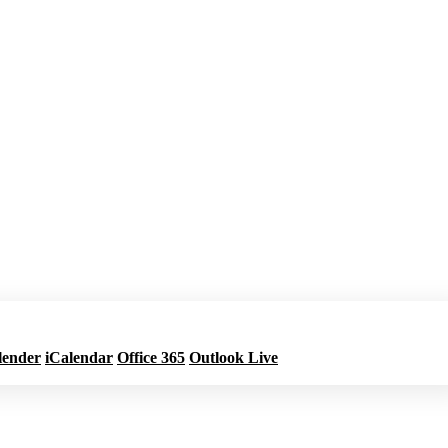
lender
iCalendar
Office 365
Outlook Live
Jetzt buchen