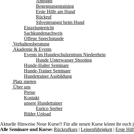
Antijagd
Begegnungstraining
Erste Hilfe am Hund
Rückruf
Silvesterangst beim Hund
Einzelunterricht
Sachkundenachweis
Offene Sprechstunde
Verhaltensberatung
Akademie & Events
Events im Hundeschulzentrum Niederrhein
Hunde Unterwasser Shooting
Hunde-Halter Seminare
Hunde-Trainer Seminare
Hundetrainer Ausbildung
Platz mieten
Über uns
Preise
Kontakt
unsere Hundetrainer
Enrico Seeber
Bilder Upload
Aktuelle Hinweise
Neue Kurse!! Für alle neuen Kurse könnt ihr euch 
Alle Seminare und Kurse:
Rückrufkurs
|
Leinenführigkeit
|
Erste Hi