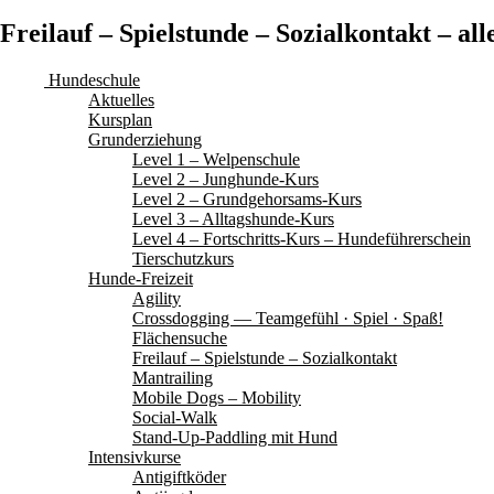
Freilauf – Spielstunde – Sozialkontakt – a
Hundeschule
Aktuelles
Kursplan
Grunderziehung
Level 1 – Welpenschule
Level 2 – Junghunde-Kurs
Level 2 – Grundgehorsams-Kurs
Level 3 – Alltagshunde-Kurs
Level 4 – Fortschritts-Kurs – Hundeführerschein
Tierschutzkurs
Hunde-Freizeit
Agility
Crossdogging — Teamgefühl · Spiel · Spaß!
Flächensuche
Freilauf – Spielstunde – Sozialkontakt
Mantrailing
Mobile Dogs – Mobility
Social-Walk
Stand-Up-Paddling mit Hund
Intensivkurse
Antigiftköder