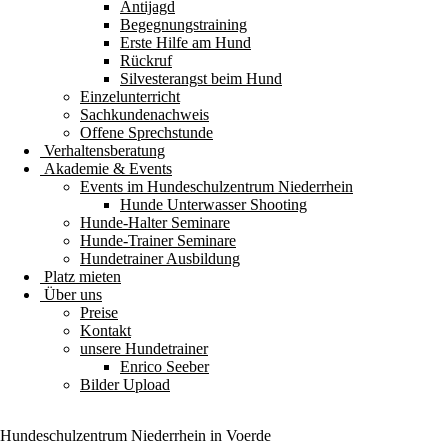
Antijagd
Begegnungstraining
Erste Hilfe am Hund
Rückruf
Silvesterangst beim Hund
Einzelunterricht
Sachkundenachweis
Offene Sprechstunde
Verhaltensberatung
Akademie & Events
Events im Hundeschulzentrum Niederrhein
Hunde Unterwasser Shooting
Hunde-Halter Seminare
Hunde-Trainer Seminare
Hundetrainer Ausbildung
Platz mieten
Über uns
Preise
Kontakt
unsere Hundetrainer
Enrico Seeber
Bilder Upload
Hundeschulzentrum
Niederrhein
in Voerde