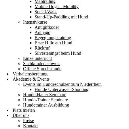
Mantrailing
Mobile Dogs – Mobility
Social-Walk
Stand-Up-Paddling mit Hund
Intensivkurse
Antigiftköder
Antijagd
Begegnungstraining
Erste Hilfe am Hund
Rückruf
Silvesterangst beim Hund
Einzelunterricht
Sachkundenachweis
Offene Sprechstunde
Verhaltensberatung
Akademie & Events
Events im Hundeschulzentrum Niederrhein
Hunde Unterwasser Shooting
Hunde-Halter Seminare
Hunde-Trainer Seminare
Hundetrainer Ausbildung
Platz mieten
Über uns
Preise
Kontakt