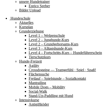
unsere Hundetrainer
Enrico Seeber
Bilder Upload
Hundeschule
Aktuelles
Kursplan
Grunderziehung
Level 1 – Welpenschule
Level 2 – Junghunde-Kurs
Level 2 – Grundgehorsams-Kurs
Level 3 – Alltagshunde-Kurs
Level 4 – Fortschritts-Kurs – Hundeführerschein
Tierschutzkurs
Hunde-Freizeit
Agility
Crossdogging — Teamgefühl · Spiel · Spaß!
Flächensuche
Freilauf – Spielstunde – Sozialkontakt
Mantrailing
Mobile Dogs – Mobility
Social-Walk
Stand-Up-Paddling mit Hund
Intensivkurse
Antigiftköder