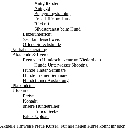
Antigiftköder
Antijagd
Begegnungstraining
Erste Hilfe am Hund
Rückruf
Silvesterangst beim Hund
Einzelunterricht
Sachkundenachweis
Offene Sprechstunde
Verhaltensberatung
Akademie & Events
Events im Hundeschulzentrum Niederrhein
Hunde Unterwasser Shooting
Hunde-Halter Seminare
Hunde-Trainer Seminare
Hundetrainer Ausbildung
Platz mieten
Über uns
Preise
Kontakt
unsere Hundetrainer
Enrico Seeber
Bilder Upload
Aktuelle Hinweise
Neue Kurse!! Für alle neuen Kurse könnt ihr euch