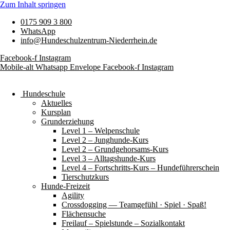
Zum Inhalt springen
0175 909 3 800
WhatsApp
info@Hundeschulzentrum-Niederrhein.de
Facebook-f
Instagram
Mobile-alt
Whatsapp
Envelope
Facebook-f
Instagram
Hundeschule
Aktuelles
Kursplan
Grunderziehung
Level 1 – Welpenschule
Level 2 – Junghunde-Kurs
Level 2 – Grundgehorsams-Kurs
Level 3 – Alltagshunde-Kurs
Level 4 – Fortschritts-Kurs – Hundeführerschein
Tierschutzkurs
Hunde-Freizeit
Agility
Crossdogging — Teamgefühl · Spiel · Spaß!
Flächensuche
Freilauf – Spielstunde – Sozialkontakt