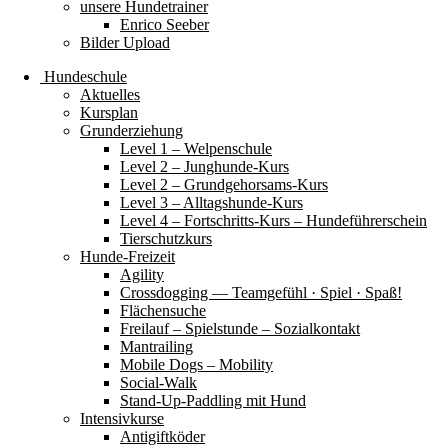
unsere Hundetrainer
Enrico Seeber
Bilder Upload
Hundeschule
Aktuelles
Kursplan
Grunderziehung
Level 1 – Welpenschule
Level 2 – Junghunde-Kurs
Level 2 – Grundgehorsams-Kurs
Level 3 – Alltagshunde-Kurs
Level 4 – Fortschritts-Kurs – Hundeführerschein
Tierschutzkurs
Hunde-Freizeit
Agility
Crossdogging — Teamgefühl · Spiel · Spaß!
Flächensuche
Freilauf – Spielstunde – Sozialkontakt
Mantrailing
Mobile Dogs – Mobility
Social-Walk
Stand-Up-Paddling mit Hund
Intensivkurse
Antigiftköder