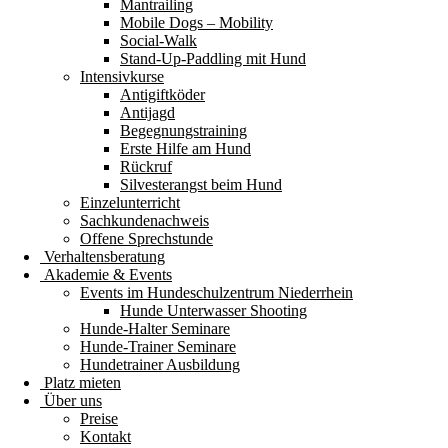
Mantrailing
Mobile Dogs – Mobility
Social-Walk
Stand-Up-Paddling mit Hund
Intensivkurse
Antigiftköder
Antijagd
Begegnungstraining
Erste Hilfe am Hund
Rückruf
Silvesterangst beim Hund
Einzelunterricht
Sachkundenachweis
Offene Sprechstunde
Verhaltensberatung
Akademie & Events
Events im Hundeschulzentrum Niederrhein
Hunde Unterwasser Shooting
Hunde-Halter Seminare
Hunde-Trainer Seminare
Hundetrainer Ausbildung
Platz mieten
Über uns
Preise
Kontakt