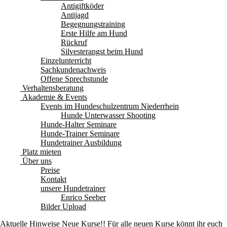
Antigiftköder
Antijagd
Begegnungstraining
Erste Hilfe am Hund
Rückruf
Silvesterangst beim Hund
Einzelunterricht
Sachkundenachweis
Offene Sprechstunde
Verhaltensberatung
Akademie & Events
Events im Hundeschulzentrum Niederrhein
Hunde Unterwasser Shooting
Hunde-Halter Seminare
Hunde-Trainer Seminare
Hundetrainer Ausbildung
Platz mieten
Über uns
Preise
Kontakt
unsere Hundetrainer
Enrico Seeber
Bilder Upload
Aktuelle Hinweise
Neue Kurse!! Für alle neuen Kurse könnt ihr euch