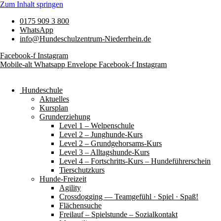
Zum Inhalt springen
0175 909 3 800
WhatsApp
info@Hundeschulzentrum-Niederrhein.de
Facebook-f
Instagram
Mobile-alt
Whatsapp
Envelope
Facebook-f
Instagram
Hundeschule
Aktuelles
Kursplan
Grunderziehung
Level 1 – Welpenschule
Level 2 – Junghunde-Kurs
Level 2 – Grundgehorsams-Kurs
Level 3 – Alltagshunde-Kurs
Level 4 – Fortschritts-Kurs – Hundeführerschein
Tierschutzkurs
Hunde-Freizeit
Agility
Crossdogging — Teamgefühl · Spiel · Spaß!
Flächensuche
Freilauf – Spielstunde – Sozialkontakt