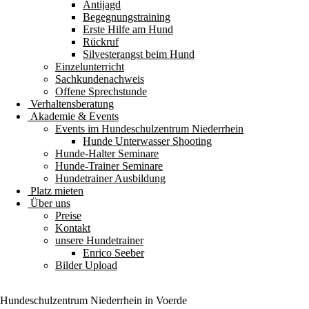
Antijagd
Begegnungstraining
Erste Hilfe am Hund
Rückruf
Silvesterangst beim Hund
Einzelunterricht
Sachkundenachweis
Offene Sprechstunde
Verhaltensberatung
Akademie & Events
Events im Hundeschulzentrum Niederrhein
Hunde Unterwasser Shooting
Hunde-Halter Seminare
Hunde-Trainer Seminare
Hundetrainer Ausbildung
Platz mieten
Über uns
Preise
Kontakt
unsere Hundetrainer
Enrico Seeber
Bilder Upload
Hundeschulzentrum
Niederrhein
in Voerde