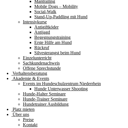
Mantrailing
Mobile Dogs – Mobility
Social-Walk
Stand-Up-Paddling mit Hund
Intensivkurse
Antigiftköder
Antijagd
Begegnungstraining
Erste Hilfe am Hund
Rückruf
Silvesterangst beim Hund
Einzelunterricht
Sachkundenachweis
Offene Sprechstunde
Verhaltensberatung
Akademie & Events
Events im Hundeschulzentrum Niederrhein
Hunde Unterwasser Shooting
Hunde-Halter Seminare
Hunde-Trainer Seminare
Hundetrainer Ausbildung
Platz mieten
Über uns
Preise
Kontakt