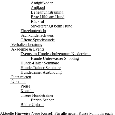
Antigiftköder
Antijagd
Begegnungstraining
Erste Hilfe am Hund
Rückruf
Silvesterangst beim Hund
Einzelunterricht
Sachkundenachweis
Offene Sprechstunde
Verhaltensberatung
Akademie & Events
Events im Hundeschulzentrum Niederrhein
Hunde Unterwasser Shooting
Hunde-Halter Seminare
Hunde-Trainer Seminare
Hundetrainer Ausbildung
Platz mieten
Über uns
Preise
Kontakt
unsere Hundetrainer
Enrico Seeber
Bilder Upload
Aktuelle Hinweise
Neue Kurse!! Für alle neuen Kurse könnt ihr euch