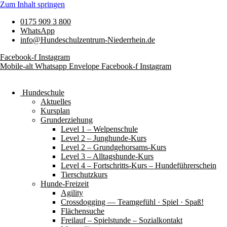
Zum Inhalt springen
0175 909 3 800
WhatsApp
info@Hundeschulzentrum-Niederrhein.de
Facebook-f
Instagram
Mobile-alt
Whatsapp
Envelope
Facebook-f
Instagram
Hundeschule
Aktuelles
Kursplan
Grunderziehung
Level 1 – Welpenschule
Level 2 – Junghunde-Kurs
Level 2 – Grundgehorsams-Kurs
Level 3 – Alltagshunde-Kurs
Level 4 – Fortschritts-Kurs – Hundeführerschein
Tierschutzkurs
Hunde-Freizeit
Agility
Crossdogging — Teamgefühl · Spiel · Spaß!
Flächensuche
Freilauf – Spielstunde – Sozialkontakt