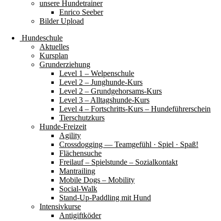
unsere Hundetrainer
Enrico Seeber
Bilder Upload
Hundeschule
Aktuelles
Kursplan
Grunderziehung
Level 1 – Welpenschule
Level 2 – Junghunde-Kurs
Level 2 – Grundgehorsams-Kurs
Level 3 – Alltagshunde-Kurs
Level 4 – Fortschritts-Kurs – Hundeführerschein
Tierschutzkurs
Hunde-Freizeit
Agility
Crossdogging — Teamgefühl · Spiel · Spaß!
Flächensuche
Freilauf – Spielstunde – Sozialkontakt
Mantrailing
Mobile Dogs – Mobility
Social-Walk
Stand-Up-Paddling mit Hund
Intensivkurse
Antigiftköder