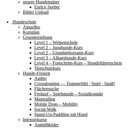
unsere Hundetrainer
Enrico Seeber
Bilder Upload
Hundeschule
Aktuelles
Kursplan
Grunderziehung
Level 1 – Welpenschule
Level 2 – Junghunde-Kurs
Level 2 – Grundgehorsams-Kurs
Level 3 – Alltagshunde-Kurs
Level 4 – Fortschritts-Kurs – Hundeführerschein
Tierschutzkurs
Hunde-Freizeit
Agility
Crossdogging — Teamgefühl · Spiel · Spaß!
Flächensuche
Freilauf – Spielstunde – Sozialkontakt
Mantrailing
Mobile Dogs – Mobility
Social-Walk
Stand-Up-Paddling mit Hund
Intensivkurse
Antigiftköder