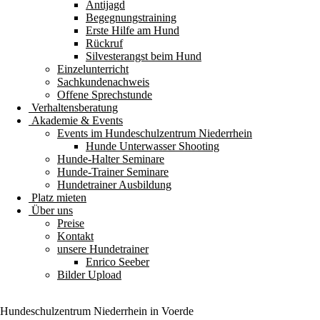
Antijagd
Begegnungstraining
Erste Hilfe am Hund
Rückruf
Silvesterangst beim Hund
Einzelunterricht
Sachkundenachweis
Offene Sprechstunde
Verhaltensberatung
Akademie & Events
Events im Hundeschulzentrum Niederrhein
Hunde Unterwasser Shooting
Hunde-Halter Seminare
Hunde-Trainer Seminare
Hundetrainer Ausbildung
Platz mieten
Über uns
Preise
Kontakt
unsere Hundetrainer
Enrico Seeber
Bilder Upload
Hundeschulzentrum
Niederrhein
in Voerde