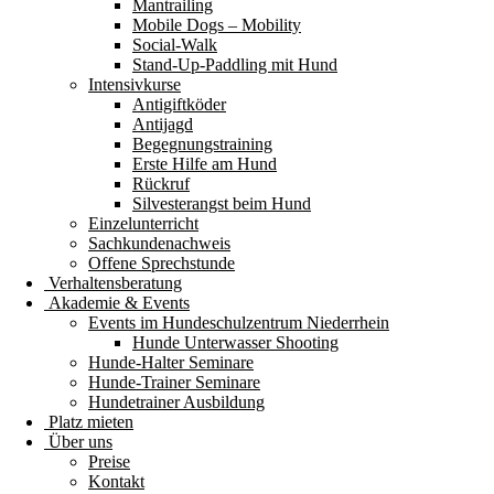
Mantrailing
Mobile Dogs – Mobility
Social-Walk
Stand-Up-Paddling mit Hund
Intensivkurse
Antigiftköder
Antijagd
Begegnungstraining
Erste Hilfe am Hund
Rückruf
Silvesterangst beim Hund
Einzelunterricht
Sachkundenachweis
Offene Sprechstunde
Verhaltensberatung
Akademie & Events
Events im Hundeschulzentrum Niederrhein
Hunde Unterwasser Shooting
Hunde-Halter Seminare
Hunde-Trainer Seminare
Hundetrainer Ausbildung
Platz mieten
Über uns
Preise
Kontakt