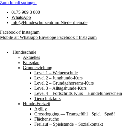
Zum Inhalt springen
0175 909 3 800
WhatsApp
info@Hundeschulzentrum-Niederrhein.de
Facebook-f
Instagram
Mobile-alt
Whatsapp
Envelope
Facebook-f
Instagram
Hundeschule
Aktuelles
Kursplan
Grunderziehung
Level 1 – Welpenschule
Level 2 – Junghunde-Kurs
Level 2 – Grundgehorsams-Kurs
Level 3 – Alltagshunde-Kurs
Level 4 – Fortschritts-Kurs – Hundeführerschein
Tierschutzkurs
Hunde-Freizeit
Agility
Crossdogging — Teamgefühl · Spiel · Spaß!
Flächensuche
Freilauf – Spielstunde – Sozialkontakt