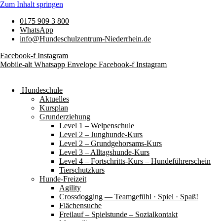
Zum Inhalt springen
0175 909 3 800
WhatsApp
info@Hundeschulzentrum-Niederrhein.de
Facebook-f
Instagram
Mobile-alt
Whatsapp
Envelope
Facebook-f
Instagram
Hundeschule
Aktuelles
Kursplan
Grunderziehung
Level 1 – Welpenschule
Level 2 – Junghunde-Kurs
Level 2 – Grundgehorsams-Kurs
Level 3 – Alltagshunde-Kurs
Level 4 – Fortschritts-Kurs – Hundeführerschein
Tierschutzkurs
Hunde-Freizeit
Agility
Crossdogging — Teamgefühl · Spiel · Spaß!
Flächensuche
Freilauf – Spielstunde – Sozialkontakt