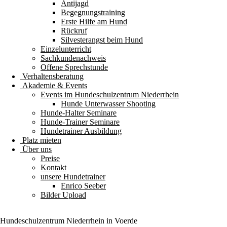
Antijagd
Begegnungstraining
Erste Hilfe am Hund
Rückruf
Silvesterangst beim Hund
Einzelunterricht
Sachkundenachweis
Offene Sprechstunde
Verhaltensberatung
Akademie & Events
Events im Hundeschulzentrum Niederrhein
Hunde Unterwasser Shooting
Hunde-Halter Seminare
Hunde-Trainer Seminare
Hundetrainer Ausbildung
Platz mieten
Über uns
Preise
Kontakt
unsere Hundetrainer
Enrico Seeber
Bilder Upload
Hundeschulzentrum
Niederrhein
in Voerde