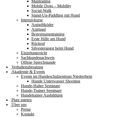
Mantrailing
Mobile Dogs – Mobility
Social-Walk
Stand-Up-Paddling mit Hund
Intensivkurse
Antigiftköder
Antijagd
Begegnungstraining
Erste Hilfe am Hund
Rückruf
Silvesterangst beim Hund
Einzelunterricht
Sachkundenachweis
Offene Sprechstunde
Verhaltensberatung
Akademie & Events
Events im Hundeschulzentrum Niederrhein
Hunde Unterwasser Shooting
Hunde-Halter Seminare
Hunde-Trainer Seminare
Hundetrainer Ausbildung
Platz mieten
Über uns
Preise
Kontakt