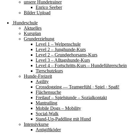
unsere Hundetrainer
Enrico Seeber
Bilder Upload
Hundeschule
Aktuelles
Kursplan
Grunderziehung
Level 1 – Welpenschule
Level 2 – Junghunde-Kurs
Level 2 – Grundgehorsams-Kurs
Level 3 – Alltagshunde-Kurs
Level 4 – Fortschritts-Kurs – Hundeführerschein
Tierschutzkurs
Hunde-Freizeit
Agility
Crossdogging — Teamgefühl · Spiel · Spaß!
Flächensuche
Freilauf – Spielstunde – Sozialkontakt
Mantrailing
Mobile Dogs – Mobility
Social-Walk
Stand-Up-Paddling mit Hund
Intensivkurse
Antigiftköder