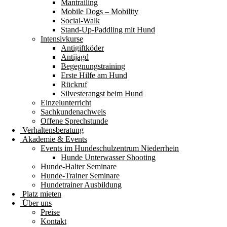
Mantrailing
Mobile Dogs – Mobility
Social-Walk
Stand-Up-Paddling mit Hund
Intensivkurse
Antigiftköder
Antijagd
Begegnungstraining
Erste Hilfe am Hund
Rückruf
Silvesterangst beim Hund
Einzelunterricht
Sachkundenachweis
Offene Sprechstunde
Verhaltensberatung
Akademie & Events
Events im Hundeschulzentrum Niederrhein
Hunde Unterwasser Shooting
Hunde-Halter Seminare
Hunde-Trainer Seminare
Hundetrainer Ausbildung
Platz mieten
Über uns
Preise
Kontakt