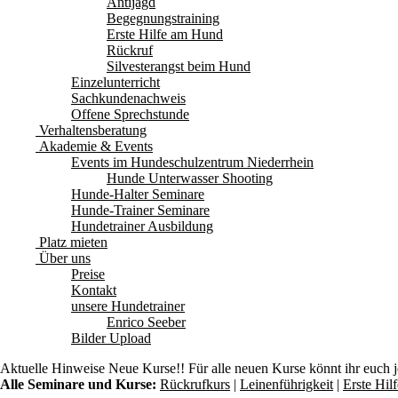
Antijagd
Begegnungstraining
Erste Hilfe am Hund
Rückruf
Silvesterangst beim Hund
Einzelunterricht
Sachkundenachweis
Offene Sprechstunde
Verhaltensberatung
Akademie & Events
Events im Hundeschulzentrum Niederrhein
Hunde Unterwasser Shooting
Hunde-Halter Seminare
Hunde-Trainer Seminare
Hundetrainer Ausbildung
Platz mieten
Über uns
Preise
Kontakt
unsere Hundetrainer
Enrico Seeber
Bilder Upload
Aktuelle Hinweise
Neue Kurse!! Für alle neuen Kurse könnt ihr euch 
Alle Seminare und Kurse:
Rückrufkurs
|
Leinenführigkeit
|
Erste Hi