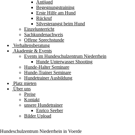
Antijagd
Begegnungstraining
Erste Hilfe am Hund
Rückruf
Silvesterangst beim Hund
Einzelunterricht
Sachkundenachweis
Offene Sprechstunde
Verhaltensberatung
Akademie & Events
Events im Hundeschulzentrum Niederrhein
Hunde Unterwasser Shooting
Hunde-Halter Seminare
Hunde-Trainer Seminare
Hundetrainer Ausbildung
Platz mieten
Über uns
Preise
Kontakt
unsere Hundetrainer
Enrico Seeber
Bilder Upload
Hundeschulzentrum
Niederrhein
in Voerde