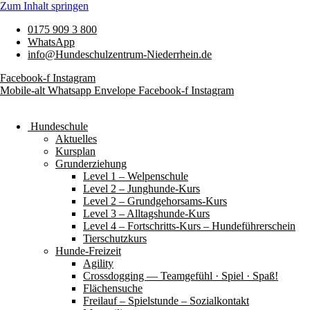
Zum Inhalt springen
0175 909 3 800
WhatsApp
info@Hundeschulzentrum-Niederrhein.de
Facebook-f
Instagram
Mobile-alt
Whatsapp
Envelope
Facebook-f
Instagram
Hundeschule
Aktuelles
Kursplan
Grunderziehung
Level 1 – Welpenschule
Level 2 – Junghunde-Kurs
Level 2 – Grundgehorsams-Kurs
Level 3 – Alltagshunde-Kurs
Level 4 – Fortschritts-Kurs – Hundeführerschein
Tierschutzkurs
Hunde-Freizeit
Agility
Crossdogging — Teamgefühl · Spiel · Spaß!
Flächensuche
Freilauf – Spielstunde – Sozialkontakt