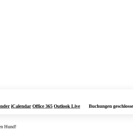
ender
iCalendar
Office 365
Outlook Live
Buchungen geschloss
nen Hund!