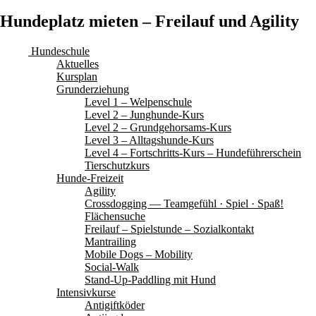
Hundeplatz mieten – Freilauf und Agility
Hundeschule
Aktuelles
Kursplan
Grunderziehung
Level 1 – Welpenschule
Level 2 – Junghunde-Kurs
Level 2 – Grundgehorsams-Kurs
Level 3 – Alltagshunde-Kurs
Level 4 – Fortschritts-Kurs – Hundeführerschein
Tierschutzkurs
Hunde-Freizeit
Agility
Crossdogging — Teamgefühl · Spiel · Spaß!
Flächensuche
Freilauf – Spielstunde – Sozialkontakt
Mantrailing
Mobile Dogs – Mobility
Social-Walk
Stand-Up-Paddling mit Hund
Intensivkurse
Antigiftköder