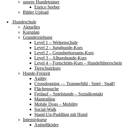
unsere Hundetrainer
Enrico Seeber
Bilder Upload
Hundeschule
Aktuelles
Kursplan
Grunderziehung
Level 1 – Welpenschule
Level 2 – Junghunde-Kurs
Level 2 – Grundgehorsams-Kurs
Level 3 – Alltagshunde-Kurs
Level 4 – Fortschritts-Kurs – Hundeführerschein
Tierschutzkurs
Hunde-Freizeit
Agility
Crossdogging — Teamgefühl · Spiel · Spaß!
Flächensuche
Freilauf – Spielstunde – Sozialkontakt
Mantrailing
Mobile Dogs – Mobility
Social-Walk
Stand-Up-Paddling mit Hund
Intensivkurse
Antigiftköder