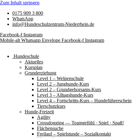
Zum Inhalt springen
0175 909 3 800
WhatsApp
info@Hundeschulzentrum-Niederrhein.de
Facebook-f
Instagram
Mobile-alt
Whatsapp
Envelope
Facebook-f
Instagram
Hundeschule
Aktuelles
Kursplan
Grunderziehung
Level 1 – Welpenschule
Level 2 – Junghunde-Kurs
Level 2 – Grundgehorsams-Kurs
Level 3 – Alltagshunde-Kurs
Level 4 – Fortschritts-Kurs – Hundeführerschein
Tierschutzkurs
Hunde-Freizeit
Agility
Crossdogging — Teamgefühl · Spiel · Spaß!
Flächensuche
Freilauf – Spielstunde – Sozialkontakt