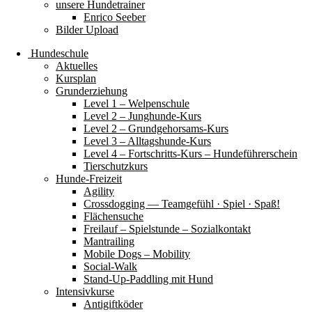
unsere Hundetrainer
Enrico Seeber
Bilder Upload
Hundeschule
Aktuelles
Kursplan
Grunderziehung
Level 1 – Welpenschule
Level 2 – Junghunde-Kurs
Level 2 – Grundgehorsams-Kurs
Level 3 – Alltagshunde-Kurs
Level 4 – Fortschritts-Kurs – Hundeführerschein
Tierschutzkurs
Hunde-Freizeit
Agility
Crossdogging — Teamgefühl · Spiel · Spaß!
Flächensuche
Freilauf – Spielstunde – Sozialkontakt
Mantrailing
Mobile Dogs – Mobility
Social-Walk
Stand-Up-Paddling mit Hund
Intensivkurse
Antigiftköder