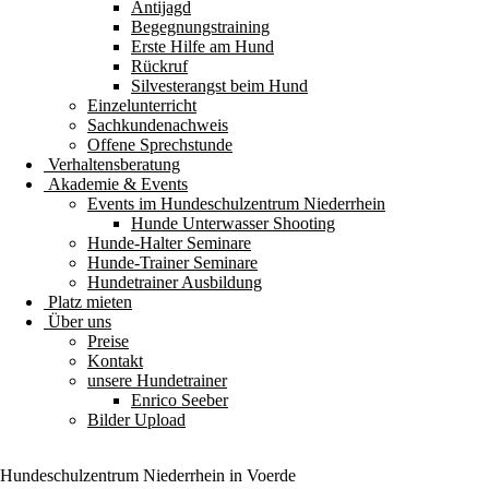
Antijagd
Begegnungstraining
Erste Hilfe am Hund
Rückruf
Silvesterangst beim Hund
Einzelunterricht
Sachkundenachweis
Offene Sprechstunde
Verhaltensberatung
Akademie & Events
Events im Hundeschulzentrum Niederrhein
Hunde Unterwasser Shooting
Hunde-Halter Seminare
Hunde-Trainer Seminare
Hundetrainer Ausbildung
Platz mieten
Über uns
Preise
Kontakt
unsere Hundetrainer
Enrico Seeber
Bilder Upload
Hundeschulzentrum
Niederrhein
in Voerde