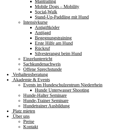
Mantrailing
Mobile Dogs – Mobility
Social-Walk
Stand-Up-Paddling mit Hund
Intensivkurse
Antigiftköder
Antijagd
Begegnungstraining
Erste Hilfe am Hund
Rückruf
Silvesterangst beim Hund
Einzelunterricht
Sachkundenachweis
Offene Sprechstunde
Verhaltensberatung
Akademie & Events
Events im Hundeschulzentrum Niederrhein
Hunde Unterwasser Shooting
Hunde-Halter Seminare
Hunde-Trainer Seminare
Hundetrainer Ausbildung
Platz mieten
Über uns
Preise
Kontakt