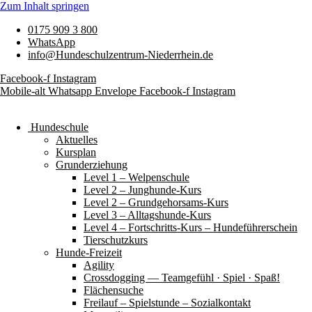
Zum Inhalt springen
0175 909 3 800
WhatsApp
info@Hundeschulzentrum-Niederrhein.de
Facebook-f
Instagram
Mobile-alt
Whatsapp
Envelope
Facebook-f
Instagram
Hundeschule
Aktuelles
Kursplan
Grunderziehung
Level 1 – Welpenschule
Level 2 – Junghunde-Kurs
Level 2 – Grundgehorsams-Kurs
Level 3 – Alltagshunde-Kurs
Level 4 – Fortschritts-Kurs – Hundeführerschein
Tierschutzkurs
Hunde-Freizeit
Agility
Crossdogging — Teamgefühl · Spiel · Spaß!
Flächensuche
Freilauf – Spielstunde – Sozialkontakt