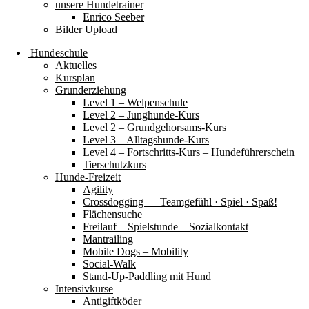
unsere Hundetrainer
Enrico Seeber
Bilder Upload
Hundeschule
Aktuelles
Kursplan
Grunderziehung
Level 1 – Welpenschule
Level 2 – Junghunde-Kurs
Level 2 – Grundgehorsams-Kurs
Level 3 – Alltagshunde-Kurs
Level 4 – Fortschritts-Kurs – Hundeführerschein
Tierschutzkurs
Hunde-Freizeit
Agility
Crossdogging — Teamgefühl · Spiel · Spaß!
Flächensuche
Freilauf – Spielstunde – Sozialkontakt
Mantrailing
Mobile Dogs – Mobility
Social-Walk
Stand-Up-Paddling mit Hund
Intensivkurse
Antigiftköder