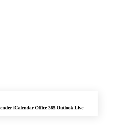
lender
iCalendar
Office 365
Outlook Live