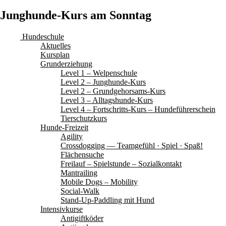
Junghunde-Kurs am Sonntag
Hundeschule
Aktuelles
Kursplan
Grunderziehung
Level 1 – Welpenschule
Level 2 – Junghunde-Kurs
Level 2 – Grundgehorsams-Kurs
Level 3 – Alltagshunde-Kurs
Level 4 – Fortschritts-Kurs – Hundeführerschein
Tierschutzkurs
Hunde-Freizeit
Agility
Crossdogging — Teamgefühl · Spiel · Spaß!
Flächensuche
Freilauf – Spielstunde – Sozialkontakt
Mantrailing
Mobile Dogs – Mobility
Social-Walk
Stand-Up-Paddling mit Hund
Intensivkurse
Antigiftköder