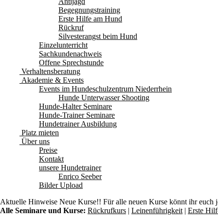
Antijagd
Begegnungstraining
Erste Hilfe am Hund
Rückruf
Silvesterangst beim Hund
Einzelunterricht
Sachkundenachweis
Offene Sprechstunde
Verhaltensberatung
Akademie & Events
Events im Hundeschulzentrum Niederrhein
Hunde Unterwasser Shooting
Hunde-Halter Seminare
Hunde-Trainer Seminare
Hundetrainer Ausbildung
Platz mieten
Über uns
Preise
Kontakt
unsere Hundetrainer
Enrico Seeber
Bilder Upload
Aktuelle Hinweise
Neue Kurse!! Für alle neuen Kurse könnt ihr euch 
Alle Seminare und Kurse:
Rückrufkurs
|
Leinenführigkeit
|
Erste Hi