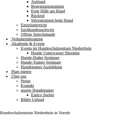
Antijagd
Begegnungstraining
Erste Hilfe am Hund
Rückruf
Silvesterangst beim Hund
Einzelunterricht
Sachkundenachweis
Offene Sprechstunde
Verhaltensberatung
Akademie & Events
Events im Hundeschulzentrum Niederrhein
Hunde Unterwasser Shooting
Hunde-Halter Seminare
Hunde-Trainer Seminare
Hundetrainer Ausbildung
Platz mieten
Über uns
Preise
Kontakt
unsere Hundetrainer
Enrico Seeber
Bilder Upload
Hundeschulzentrum
Niederrhein
in Voerde