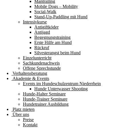
Mantrailing
Mobile Dogs – Mobility
Social-Walk
Stand-Up-Paddling mit Hund
Intensivkurse
Antigiftköder
Antijagd
Begegnungstraining
Erste Hilfe am Hund
Rückruf
Silvesterangst beim Hund
Einzelunterricht
Sachkundenachweis
Offene Sprechstunde
Verhaltensberatung
Akademie & Events
Events im Hundeschulzentrum Niederrhein
Hunde Unterwasser Shooting
Hunde-Halter Seminare
Hunde-Trainer Seminare
Hundetrainer Ausbildung
Platz mieten
Über uns
Preise
Kontakt