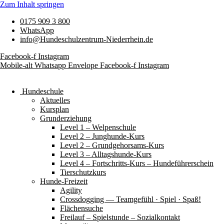
Zum Inhalt springen
0175 909 3 800
WhatsApp
info@Hundeschulzentrum-Niederrhein.de
Facebook-f
Instagram
Mobile-alt
Whatsapp
Envelope
Facebook-f
Instagram
Hundeschule
Aktuelles
Kursplan
Grunderziehung
Level 1 – Welpenschule
Level 2 – Junghunde-Kurs
Level 2 – Grundgehorsams-Kurs
Level 3 – Alltagshunde-Kurs
Level 4 – Fortschritts-Kurs – Hundeführerschein
Tierschutzkurs
Hunde-Freizeit
Agility
Crossdogging — Teamgefühl · Spiel · Spaß!
Flächensuche
Freilauf – Spielstunde – Sozialkontakt