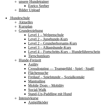
unsere Hundetrainer
Enrico Seeber
Bilder Upload
Hundeschule
Aktuelles
Kursplan
Grunderziehung
Level 1 – Welpenschule
Level 2 – Junghunde-Kurs
Level 2 – Grundgehorsams-Kurs
Level 3 – Alltagshunde-Kurs
Level 4 – Fortschritts-Kurs – Hundeführerschein
Tierschutzkurs
Hunde-Freizeit
Agility
Crossdogging — Teamgefühl · Spiel · Spaß!
Flächensuche
Freilauf – Spielstunde – Sozialkontakt
Mantrailing
Mobile Dogs – Mobility
Social-Walk
Stand-Up-Paddling mit Hund
Intensivkurse
Antigiftköder