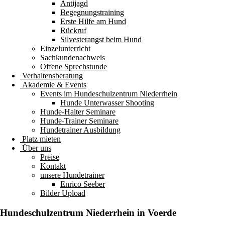
Antijagd
Begegnungstraining
Erste Hilfe am Hund
Rückruf
Silvesterangst beim Hund
Einzelunterricht
Sachkundenachweis
Offene Sprechstunde
Verhaltensberatung
Akademie & Events
Events im Hundeschulzentrum Niederrhein
Hunde Unterwasser Shooting
Hunde-Halter Seminare
Hunde-Trainer Seminare
Hundetrainer Ausbildung
Platz mieten
Über uns
Preise
Kontakt
unsere Hundetrainer
Enrico Seeber
Bilder Upload
Hundeschulzentrum
Niederrhein
in Voerde