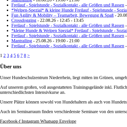
Freilauf - Spielstunde - Sozialkontakt - alle Größen und Rassen
-
*Welpen-Spezial* & kleine Hunde Freilauf - Spielstunde - Sozia
Fun Agility & Mobility – Teamarbeit, Bewegung & Spaß
- 20.08
Crossdogging
- 22.08.26 - 12:45 - 13:45
Freilauf - Spielstunde - Sozialkontakt - alle Größen und Rassen
-
*kleine Hunde & Welpen Spezial* Freilauf - Spielstunde - Sozia
Freilauf - Spielstunde - Sozialkontakt - alle Größen und Rassen
-
Mantrailing
- 25.08.26 - 19:00 - 21:00
Freilauf - Spielstunde - Sozialkontakt - alle Größen und Rassen
-
1
2
3
4
5
6
7
8
>
Über uns
Unser Hundeschulzentrum Niederrhein, liegt mitten im Grünen, umgeb
Auf unserem großen, voll ausgestatteten Trainingsgelände inkl. Flutli
unterschiedlichsten Intensivkurse an.
Unsere Plätze können sowohl von Hundehaltern als auch von Hundetr
Auch im Seminarraum finden verschiedenste Seminare von den unterschi
Facebook-f
Instagram
Whatsapp
Envelope