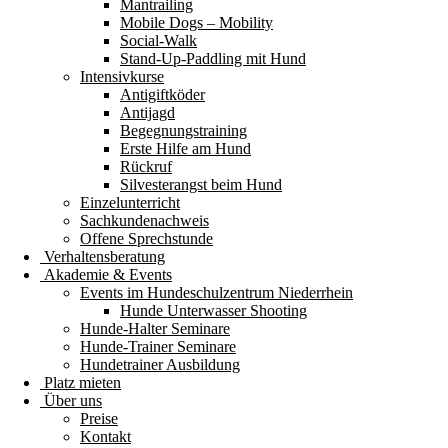
Mantrailing
Mobile Dogs – Mobility
Social-Walk
Stand-Up-Paddling mit Hund
Intensivkurse
Antigiftköder
Antijagd
Begegnungstraining
Erste Hilfe am Hund
Rückruf
Silvesterangst beim Hund
Einzelunterricht
Sachkundenachweis
Offene Sprechstunde
Verhaltensberatung
Akademie & Events
Events im Hundeschulzentrum Niederrhein
Hunde Unterwasser Shooting
Hunde-Halter Seminare
Hunde-Trainer Seminare
Hundetrainer Ausbildung
Platz mieten
Über uns
Preise
Kontakt