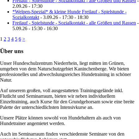
Freilauf - Spielstunde - Sozialkontakt - alle Größen und Rassen
-
2.09.26 - 17:30
*Welpen-Spezial* & kleine Hunde Freilauf - Spielstunde -
Sozialkontakt
- 3.09.26 - 17:30 - 18:30
Freilauf - Spielstunde - Sozialkontakt - alle Größen und Rassen
-
5.09.26 - 15:30 - 16:30
1
2
3
4
5
6
>
Über uns
Unser Hundeschulzentrum Niederrhein, liegt mitten im Grünen,
umgeben von dem Naturschutzgebiet Kaninchenberge. Wir bieten
professionelles und abwechslungsreiches Hundetraining in schöner
Natur.
Auf unserem großen, voll ausgestatteten Trainingsgelände inkl.
Flutlicht und Seminarraum, bieten wir neben individuellem
Einzeltraining, auch Kurse für den Grundgehorsam sowie eine breite
Palette der unterschiedlichsten Intensivkurse an.
Unsere Plätze können sowohl von Hundehaltern als auch von
Hundetrainer angemietet werden.
Auch im Seminarraum finden verschiedenste Seminare von den