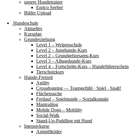
unsere Hundetrainer
Enrico Seeber
Bilder Upload
Hundeschule
Aktuelles
Kursplan
Grunderziehung
Level 1 – Welpenschule
Level 2 – Junghunde-Kurs
Level 2 – Grundgehorsams-Kurs
Level 3 – Alltagshunde-Kurs
Level 4 – Fortschritts-Kurs – Hundeführerschein
Tierschutzkurs
Hunde-Freizeit
Agility
Crossdogging — Teamgefühl · Spiel · Spaß!
Flächensuche
Freilauf – Spielstunde – Sozialkontakt
Mantrailing
Mobile Dogs – Mobility
Social-Walk
Stand-Up-Paddling mit Hund
Intensivkurse
Antigiftköder