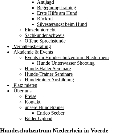
Antijagd
Begegnungstraining
Erste Hilfe am Hund
Rückruf
Silvesterangst beim Hund
Einzelunterricht
Sachkundenachweis
Offene Sprechstunde
Verhaltensberatung
Akademie & Events
Events im Hundeschulzentrum Niederrhein
Hunde Unterwasser Shooting
Hunde-Halter Seminare
Hunde-Trainer Seminare
Hundetrainer Ausbildung
Platz mieten
Über uns
Preise
Kontakt
unsere Hundetrainer
Enrico Seeber
Bilder Upload
Hundeschulzentrum
Niederrhein
in Voerde