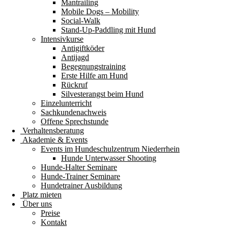
Mantrailing
Mobile Dogs – Mobility
Social-Walk
Stand-Up-Paddling mit Hund
Intensivkurse
Antigiftköder
Antijagd
Begegnungstraining
Erste Hilfe am Hund
Rückruf
Silvesterangst beim Hund
Einzelunterricht
Sachkundenachweis
Offene Sprechstunde
Verhaltensberatung
Akademie & Events
Events im Hundeschulzentrum Niederrhein
Hunde Unterwasser Shooting
Hunde-Halter Seminare
Hunde-Trainer Seminare
Hundetrainer Ausbildung
Platz mieten
Über uns
Preise
Kontakt