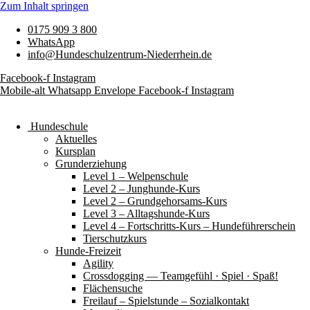
Zum Inhalt springen
0175 909 3 800
WhatsApp
info@Hundeschulzentrum-Niederrhein.de
Facebook-f
Instagram
Mobile-alt
Whatsapp
Envelope
Facebook-f
Instagram
Hundeschule
Aktuelles
Kursplan
Grunderziehung
Level 1 – Welpenschule
Level 2 – Junghunde-Kurs
Level 2 – Grundgehorsams-Kurs
Level 3 – Alltagshunde-Kurs
Level 4 – Fortschritts-Kurs – Hundeführerschein
Tierschutzkurs
Hunde-Freizeit
Agility
Crossdogging — Teamgefühl · Spiel · Spaß!
Flächensuche
Freilauf – Spielstunde – Sozialkontakt