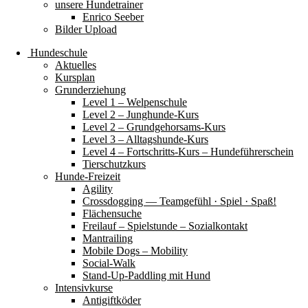
unsere Hundetrainer
Enrico Seeber
Bilder Upload
Hundeschule
Aktuelles
Kursplan
Grunderziehung
Level 1 – Welpenschule
Level 2 – Junghunde-Kurs
Level 2 – Grundgehorsams-Kurs
Level 3 – Alltagshunde-Kurs
Level 4 – Fortschritts-Kurs – Hundeführerschein
Tierschutzkurs
Hunde-Freizeit
Agility
Crossdogging — Teamgefühl · Spiel · Spaß!
Flächensuche
Freilauf – Spielstunde – Sozialkontakt
Mantrailing
Mobile Dogs – Mobility
Social-Walk
Stand-Up-Paddling mit Hund
Intensivkurse
Antigiftköder