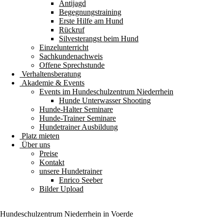
Antijagd
Begegnungstraining
Erste Hilfe am Hund
Rückruf
Silvesterangst beim Hund
Einzelunterricht
Sachkundenachweis
Offene Sprechstunde
Verhaltensberatung
Akademie & Events
Events im Hundeschulzentrum Niederrhein
Hunde Unterwasser Shooting
Hunde-Halter Seminare
Hunde-Trainer Seminare
Hundetrainer Ausbildung
Platz mieten
Über uns
Preise
Kontakt
unsere Hundetrainer
Enrico Seeber
Bilder Upload
Hundeschulzentrum
Niederrhein
in Voerde