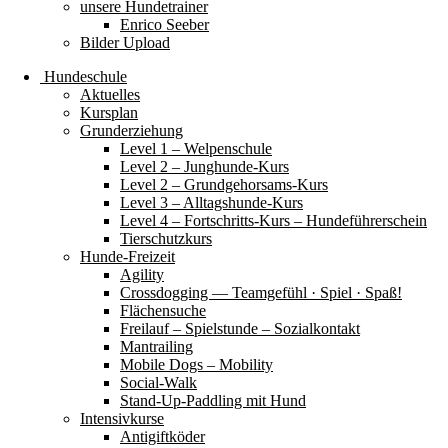
unsere Hundetrainer
Enrico Seeber
Bilder Upload
Hundeschule
Aktuelles
Kursplan
Grunderziehung
Level 1 – Welpenschule
Level 2 – Junghunde-Kurs
Level 2 – Grundgehorsams-Kurs
Level 3 – Alltagshunde-Kurs
Level 4 – Fortschritts-Kurs – Hundeführerschein
Tierschutzkurs
Hunde-Freizeit
Agility
Crossdogging — Teamgefühl · Spiel · Spaß!
Flächensuche
Freilauf – Spielstunde – Sozialkontakt
Mantrailing
Mobile Dogs – Mobility
Social-Walk
Stand-Up-Paddling mit Hund
Intensivkurse
Antigiftköder