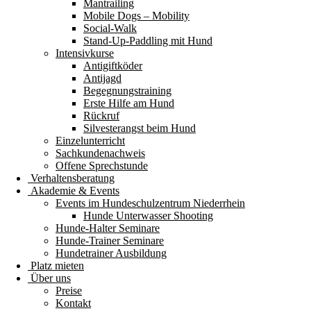
Mantrailing
Mobile Dogs – Mobility
Social-Walk
Stand-Up-Paddling mit Hund
Intensivkurse
Antigiftköder
Antijagd
Begegnungstraining
Erste Hilfe am Hund
Rückruf
Silvesterangst beim Hund
Einzelunterricht
Sachkundenachweis
Offene Sprechstunde
Verhaltensberatung
Akademie & Events
Events im Hundeschulzentrum Niederrhein
Hunde Unterwasser Shooting
Hunde-Halter Seminare
Hunde-Trainer Seminare
Hundetrainer Ausbildung
Platz mieten
Über uns
Preise
Kontakt