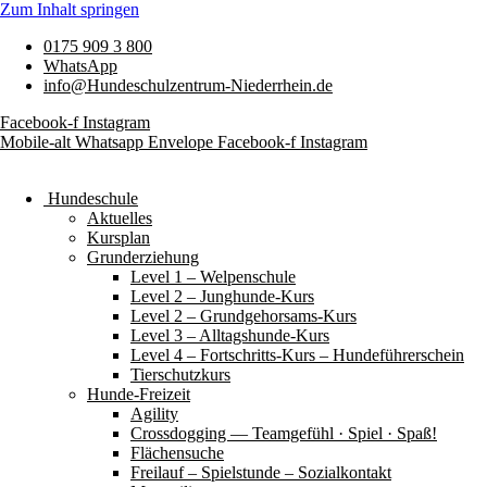
Zum Inhalt springen
0175 909 3 800
WhatsApp
info@Hundeschulzentrum-Niederrhein.de
Facebook-f
Instagram
Mobile-alt
Whatsapp
Envelope
Facebook-f
Instagram
Hundeschule
Aktuelles
Kursplan
Grunderziehung
Level 1 – Welpenschule
Level 2 – Junghunde-Kurs
Level 2 – Grundgehorsams-Kurs
Level 3 – Alltagshunde-Kurs
Level 4 – Fortschritts-Kurs – Hundeführerschein
Tierschutzkurs
Hunde-Freizeit
Agility
Crossdogging — Teamgefühl · Spiel · Spaß!
Flächensuche
Freilauf – Spielstunde – Sozialkontakt