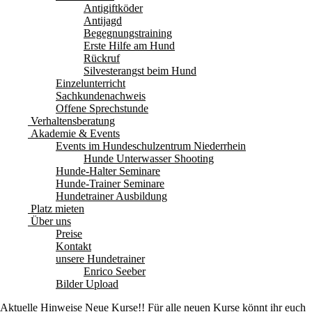
Antigiftköder
Antijagd
Begegnungstraining
Erste Hilfe am Hund
Rückruf
Silvesterangst beim Hund
Einzelunterricht
Sachkundenachweis
Offene Sprechstunde
Verhaltensberatung
Akademie & Events
Events im Hundeschulzentrum Niederrhein
Hunde Unterwasser Shooting
Hunde-Halter Seminare
Hunde-Trainer Seminare
Hundetrainer Ausbildung
Platz mieten
Über uns
Preise
Kontakt
unsere Hundetrainer
Enrico Seeber
Bilder Upload
Aktuelle Hinweise
Neue Kurse!! Für alle neuen Kurse könnt ihr euch