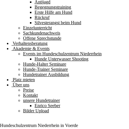
Antijagd
Begegnungstraining
Erste Hilfe am Hund
Rückruf
Silvesterangst beim Hund
Einzelunterricht
Sachkundenachweis
Offene Sprechstunde
Verhaltensberatung
Akademie & Events
Events im Hundeschulzentrum Niederrhein
Hunde Unterwasser Shooting
Hunde-Halter Seminare
Hunde-Trainer Seminare
Hundetrainer Ausbildung
Platz mieten
Über uns
Preise
Kontakt
unsere Hundetrainer
Enrico Seeber
Bilder Upload
Hundeschulzentrum
Niederrhein
in Voerde