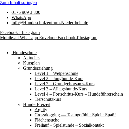
Zum Inhalt springen
0175 909 3 800
WhatsApp
info@Hundeschulzentrum-Niederrhein.de
Facebook-f
Instagram
Mobile-alt
Whatsapp
Envelope
Facebook-f
Instagram
Hundeschule
Aktuelles
Kursplan
Grunderziehung
Level 1 – Welpenschule
Level 2 – Junghunde-Kurs
Level 2 – Grundgehorsams-Kurs
Level 3 – Alltagshunde-Kurs
Level 4 – Fortschritts-Kurs – Hundeführerschein
Tierschutzkurs
Hunde-Freizeit
Agility
Crossdogging — Teamgefühl · Spiel · Spaß!
Flächensuche
Freilauf – Spielstunde – Sozialkontakt