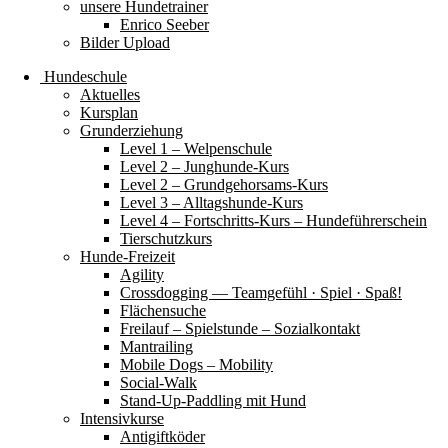
unsere Hundetrainer
Enrico Seeber
Bilder Upload
Hundeschule
Aktuelles
Kursplan
Grunderziehung
Level 1 – Welpenschule
Level 2 – Junghunde-Kurs
Level 2 – Grundgehorsams-Kurs
Level 3 – Alltagshunde-Kurs
Level 4 – Fortschritts-Kurs – Hundeführerschein
Tierschutzkurs
Hunde-Freizeit
Agility
Crossdogging — Teamgefühl · Spiel · Spaß!
Flächensuche
Freilauf – Spielstunde – Sozialkontakt
Mantrailing
Mobile Dogs – Mobility
Social-Walk
Stand-Up-Paddling mit Hund
Intensivkurse
Antigiftköder