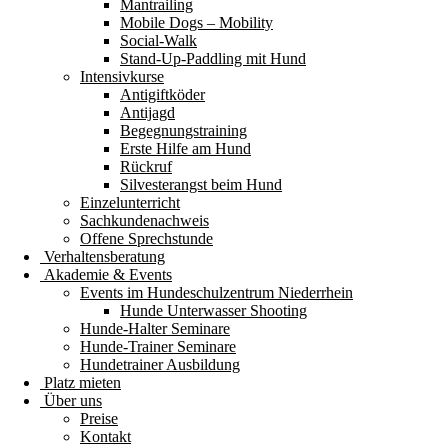
Mantrailing
Mobile Dogs – Mobility
Social-Walk
Stand-Up-Paddling mit Hund
Intensivkurse
Antigiftköder
Antijagd
Begegnungstraining
Erste Hilfe am Hund
Rückruf
Silvesterangst beim Hund
Einzelunterricht
Sachkundenachweis
Offene Sprechstunde
Verhaltensberatung
Akademie & Events
Events im Hundeschulzentrum Niederrhein
Hunde Unterwasser Shooting
Hunde-Halter Seminare
Hunde-Trainer Seminare
Hundetrainer Ausbildung
Platz mieten
Über uns
Preise
Kontakt