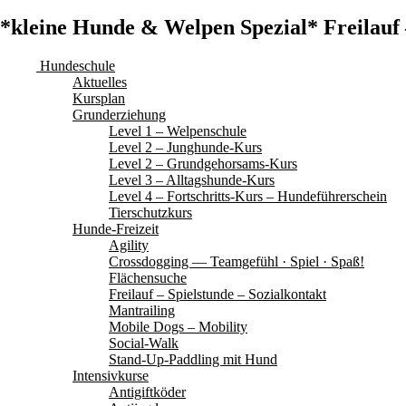
*kleine Hunde & Welpen Spezial* Freilauf 
Hundeschule
Aktuelles
Kursplan
Grunderziehung
Level 1 – Welpenschule
Level 2 – Junghunde-Kurs
Level 2 – Grundgehorsams-Kurs
Level 3 – Alltagshunde-Kurs
Level 4 – Fortschritts-Kurs – Hundeführerschein
Tierschutzkurs
Hunde-Freizeit
Agility
Crossdogging — Teamgefühl · Spiel · Spaß!
Flächensuche
Freilauf – Spielstunde – Sozialkontakt
Mantrailing
Mobile Dogs – Mobility
Social-Walk
Stand-Up-Paddling mit Hund
Intensivkurse
Antigiftköder