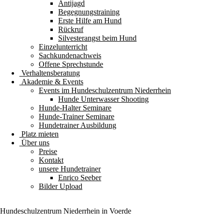
Antijagd
Begegnungstraining
Erste Hilfe am Hund
Rückruf
Silvesterangst beim Hund
Einzelunterricht
Sachkundenachweis
Offene Sprechstunde
Verhaltensberatung
Akademie & Events
Events im Hundeschulzentrum Niederrhein
Hunde Unterwasser Shooting
Hunde-Halter Seminare
Hunde-Trainer Seminare
Hundetrainer Ausbildung
Platz mieten
Über uns
Preise
Kontakt
unsere Hundetrainer
Enrico Seeber
Bilder Upload
Hundeschulzentrum
Niederrhein
in Voerde