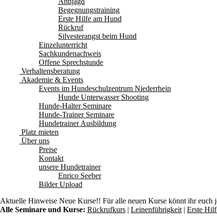
Antijagd
Begegnungstraining
Erste Hilfe am Hund
Rückruf
Silvesterangst beim Hund
Einzelunterricht
Sachkundenachweis
Offene Sprechstunde
Verhaltensberatung
Akademie & Events
Events im Hundeschulzentrum Niederrhein
Hunde Unterwasser Shooting
Hunde-Halter Seminare
Hunde-Trainer Seminare
Hundetrainer Ausbildung
Platz mieten
Über uns
Preise
Kontakt
unsere Hundetrainer
Enrico Seeber
Bilder Upload
Aktuelle Hinweise
Neue Kurse!! Für alle neuen Kurse könnt ihr euch 
Alle Seminare und Kurse:
Rückrufkurs
|
Leinenführigkeit
|
Erste Hi