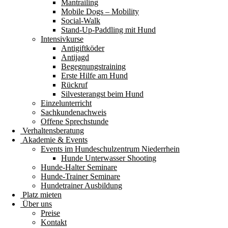
Mantrailing
Mobile Dogs – Mobility
Social-Walk
Stand-Up-Paddling mit Hund
Intensivkurse
Antigiftköder
Antijagd
Begegnungstraining
Erste Hilfe am Hund
Rückruf
Silvesterangst beim Hund
Einzelunterricht
Sachkundenachweis
Offene Sprechstunde
Verhaltensberatung
Akademie & Events
Events im Hundeschulzentrum Niederrhein
Hunde Unterwasser Shooting
Hunde-Halter Seminare
Hunde-Trainer Seminare
Hundetrainer Ausbildung
Platz mieten
Über uns
Preise
Kontakt