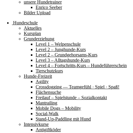
unsere Hundetrainer
Enrico Seeber
Bilder Upload
Hundeschule
Aktuelles
Kursplan
Grunderziehung
Level 1 – Welpenschule
Level 2 – Junghunde-Kurs
Level 2 – Grundgehorsams-Kurs
Level 3 – Alltagshunde-Kurs
Level 4 – Fortschritts-Kurs – Hundeführerschein
Tierschutzkurs
Hunde-Freizeit
Agility
Crossdogging — Teamgefühl · Spiel · Spaß!
Flächensuche
Freilauf – Spielstunde – Sozialkontakt
Mantrailing
Mobile Dogs – Mobility
Social-Walk
Stand-Up-Paddling mit Hund
Intensivkurse
Antigiftköder