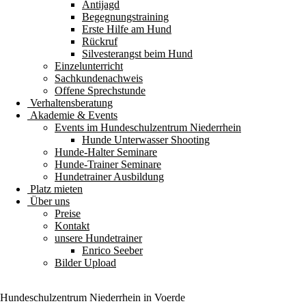
Antijagd
Begegnungstraining
Erste Hilfe am Hund
Rückruf
Silvesterangst beim Hund
Einzelunterricht
Sachkundenachweis
Offene Sprechstunde
Verhaltensberatung
Akademie & Events
Events im Hundeschulzentrum Niederrhein
Hunde Unterwasser Shooting
Hunde-Halter Seminare
Hunde-Trainer Seminare
Hundetrainer Ausbildung
Platz mieten
Über uns
Preise
Kontakt
unsere Hundetrainer
Enrico Seeber
Bilder Upload
Hundeschulzentrum
Niederrhein
in Voerde