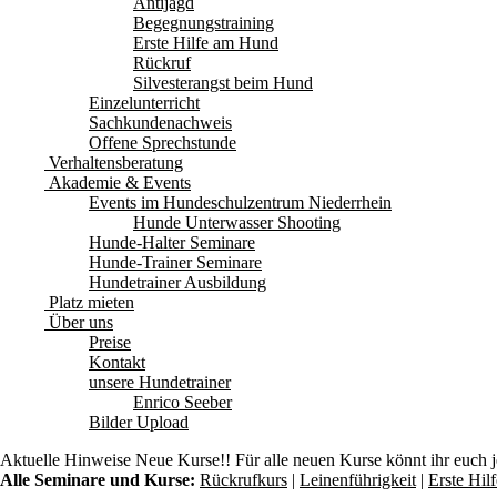
Antijagd
Begegnungstraining
Erste Hilfe am Hund
Rückruf
Silvesterangst beim Hund
Einzelunterricht
Sachkundenachweis
Offene Sprechstunde
Verhaltensberatung
Akademie & Events
Events im Hundeschulzentrum Niederrhein
Hunde Unterwasser Shooting
Hunde-Halter Seminare
Hunde-Trainer Seminare
Hundetrainer Ausbildung
Platz mieten
Über uns
Preise
Kontakt
unsere Hundetrainer
Enrico Seeber
Bilder Upload
Aktuelle Hinweise
Neue Kurse!! Für alle neuen Kurse könnt ihr euch 
Alle Seminare und Kurse:
Rückrufkurs
|
Leinenführigkeit
|
Erste Hi