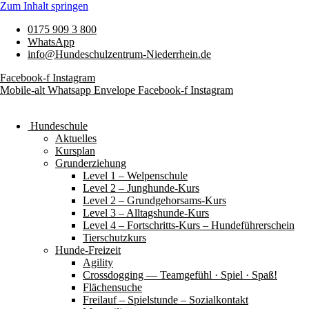
Zum Inhalt springen
0175 909 3 800
WhatsApp
info@Hundeschulzentrum-Niederrhein.de
Facebook-f
Instagram
Mobile-alt
Whatsapp
Envelope
Facebook-f
Instagram
Hundeschule
Aktuelles
Kursplan
Grunderziehung
Level 1 – Welpenschule
Level 2 – Junghunde-Kurs
Level 2 – Grundgehorsams-Kurs
Level 3 – Alltagshunde-Kurs
Level 4 – Fortschritts-Kurs – Hundeführerschein
Tierschutzkurs
Hunde-Freizeit
Agility
Crossdogging — Teamgefühl · Spiel · Spaß!
Flächensuche
Freilauf – Spielstunde – Sozialkontakt