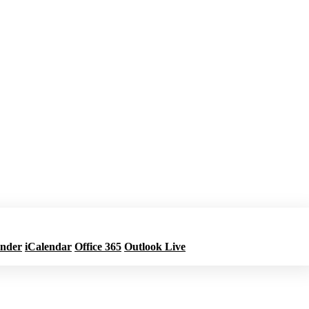
ender
iCalendar
Office 365
Outlook Live
Jetzt buchen