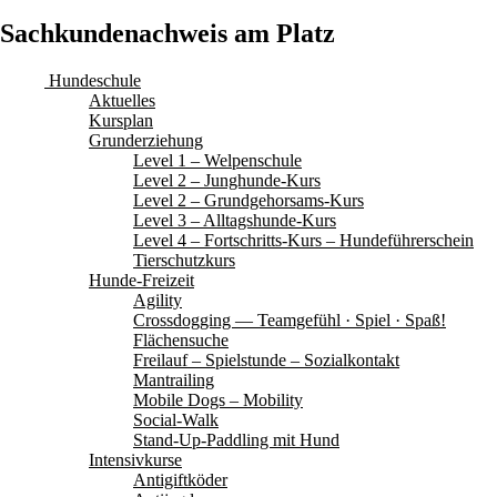
Sachkundenachweis am Platz
Hundeschule
Aktuelles
Kursplan
Grunderziehung
Level 1 – Welpenschule
Level 2 – Junghunde-Kurs
Level 2 – Grundgehorsams-Kurs
Level 3 – Alltagshunde-Kurs
Level 4 – Fortschritts-Kurs – Hundeführerschein
Tierschutzkurs
Hunde-Freizeit
Agility
Crossdogging — Teamgefühl · Spiel · Spaß!
Flächensuche
Freilauf – Spielstunde – Sozialkontakt
Mantrailing
Mobile Dogs – Mobility
Social-Walk
Stand-Up-Paddling mit Hund
Intensivkurse
Antigiftköder