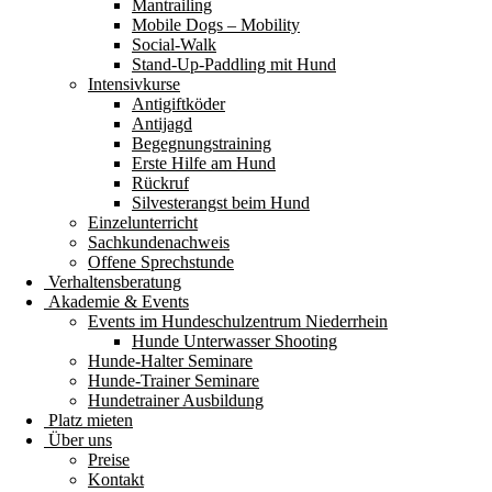
Mantrailing
Mobile Dogs – Mobility
Social-Walk
Stand-Up-Paddling mit Hund
Intensivkurse
Antigiftköder
Antijagd
Begegnungstraining
Erste Hilfe am Hund
Rückruf
Silvesterangst beim Hund
Einzelunterricht
Sachkundenachweis
Offene Sprechstunde
Verhaltensberatung
Akademie & Events
Events im Hundeschulzentrum Niederrhein
Hunde Unterwasser Shooting
Hunde-Halter Seminare
Hunde-Trainer Seminare
Hundetrainer Ausbildung
Platz mieten
Über uns
Preise
Kontakt