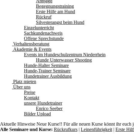
Antijagd
Begegnungstraining
Erste Hilfe am Hund
Rückruf
Silvesterangst beim Hund
Einzelunterricht
Sachkundenachweis
Offene Sprechstunde
Verhaltensberatung
Akademie & Events
Events im Hundeschulzentrum Niederrhein
Hunde Unterwasser Shooting
Hunde-Halter Seminare
Hunde-Trainer Seminare
Hundetrainer Ausbildung
Platz mieten
Über uns
Preise
Kontakt
unsere Hundetrainer
Enrico Seeber
Bilder Upload
Aktuelle Hinweise
Neue Kurse!! Für alle neuen Kurse könnt ihr euch 
Alle Seminare und Kurse:
Rückrufkurs
|
Leinenführigkeit
|
Erste Hi