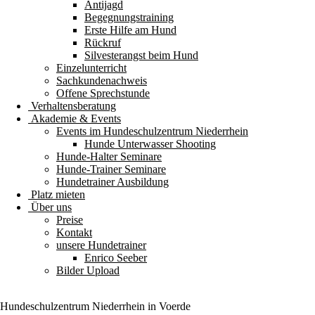
Antijagd
Begegnungstraining
Erste Hilfe am Hund
Rückruf
Silvesterangst beim Hund
Einzelunterricht
Sachkundenachweis
Offene Sprechstunde
Verhaltensberatung
Akademie & Events
Events im Hundeschulzentrum Niederrhein
Hunde Unterwasser Shooting
Hunde-Halter Seminare
Hunde-Trainer Seminare
Hundetrainer Ausbildung
Platz mieten
Über uns
Preise
Kontakt
unsere Hundetrainer
Enrico Seeber
Bilder Upload
Hundeschulzentrum
Niederrhein
in Voerde