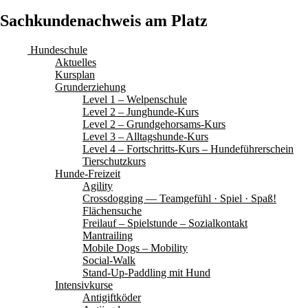
Sachkundenachweis am Platz
Hundeschule
Aktuelles
Kursplan
Grunderziehung
Level 1 – Welpenschule
Level 2 – Junghunde-Kurs
Level 2 – Grundgehorsams-Kurs
Level 3 – Alltagshunde-Kurs
Level 4 – Fortschritts-Kurs – Hundeführerschein
Tierschutzkurs
Hunde-Freizeit
Agility
Crossdogging — Teamgefühl · Spiel · Spaß!
Flächensuche
Freilauf – Spielstunde – Sozialkontakt
Mantrailing
Mobile Dogs – Mobility
Social-Walk
Stand-Up-Paddling mit Hund
Intensivkurse
Antigiftköder