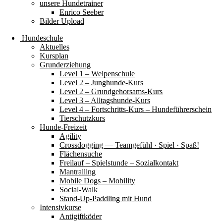
unsere Hundetrainer
Enrico Seeber
Bilder Upload
Hundeschule
Aktuelles
Kursplan
Grunderziehung
Level 1 – Welpenschule
Level 2 – Junghunde-Kurs
Level 2 – Grundgehorsams-Kurs
Level 3 – Alltagshunde-Kurs
Level 4 – Fortschritts-Kurs – Hundeführerschein
Tierschutzkurs
Hunde-Freizeit
Agility
Crossdogging — Teamgefühl · Spiel · Spaß!
Flächensuche
Freilauf – Spielstunde – Sozialkontakt
Mantrailing
Mobile Dogs – Mobility
Social-Walk
Stand-Up-Paddling mit Hund
Intensivkurse
Antigiftköder