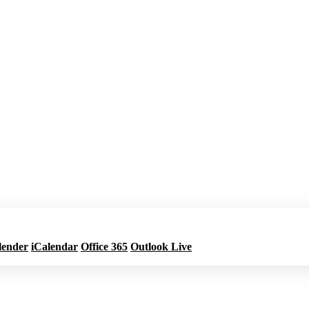
lender
iCalendar
Office 365
Outlook Live
Jetzt buchen