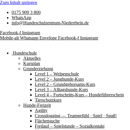
Zum Inhalt springen
0175 909 3 800
WhatsApp
info@Hundeschulzentrum-Niederrhein.de
Facebook-f
Instagram
Mobile-alt
Whatsapp
Envelope
Facebook-f
Instagram
Hundeschule
Aktuelles
Kursplan
Grunderziehung
Level 1 – Welpenschule
Level 2 – Junghunde-Kurs
Level 2 – Grundgehorsams-Kurs
Level 3 – Alltagshunde-Kurs
Level 4 – Fortschritts-Kurs – Hundeführerschein
Tierschutzkurs
Hunde-Freizeit
Agility
Crossdogging — Teamgefühl · Spiel · Spaß!
Flächensuche
Freilauf – Spielstunde – Sozialkontakt