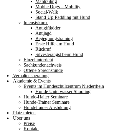
Mantrailing
Mobile Dogs – Mobility
Social-Walk
Stand-Up-Paddling mit Hund
Intensivkurse
Antigiftköder
Antijagd
Begegnungstraining
Erste Hilfe am Hund
Rückruf
Silvesterangst beim Hund
Einzelunterricht
Sachkundenachweis
Offene Sprechstunde
Verhaltensberatung
Akademie & Events
Events im Hundeschulzentrum Niederrhein
Hunde Unterwasser Shooting
Hunde-Halter Seminare
Hunde-Trainer Seminare
Hundetrainer Ausbildung
Platz mieten
Über uns
Preise
Kontakt