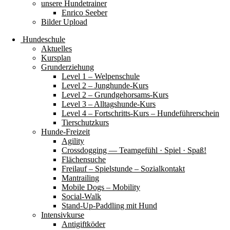
unsere Hundetrainer
Enrico Seeber
Bilder Upload
Hundeschule
Aktuelles
Kursplan
Grunderziehung
Level 1 – Welpenschule
Level 2 – Junghunde-Kurs
Level 2 – Grundgehorsams-Kurs
Level 3 – Alltagshunde-Kurs
Level 4 – Fortschritts-Kurs – Hundeführerschein
Tierschutzkurs
Hunde-Freizeit
Agility
Crossdogging — Teamgefühl · Spiel · Spaß!
Flächensuche
Freilauf – Spielstunde – Sozialkontakt
Mantrailing
Mobile Dogs – Mobility
Social-Walk
Stand-Up-Paddling mit Hund
Intensivkurse
Antigiftköder