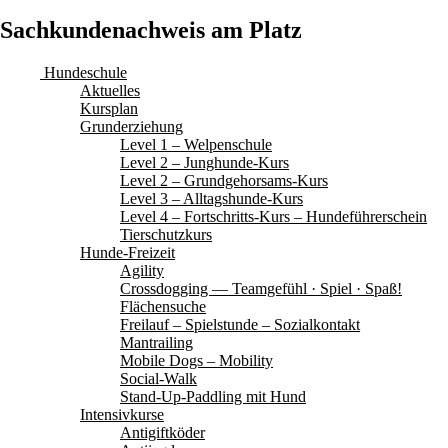
Sachkundenachweis am Platz
Hundeschule
Aktuelles
Kursplan
Grunderziehung
Level 1 – Welpenschule
Level 2 – Junghunde-Kurs
Level 2 – Grundgehorsams-Kurs
Level 3 – Alltagshunde-Kurs
Level 4 – Fortschritts-Kurs – Hundeführerschein
Tierschutzkurs
Hunde-Freizeit
Agility
Crossdogging — Teamgefühl · Spiel · Spaß!
Flächensuche
Freilauf – Spielstunde – Sozialkontakt
Mantrailing
Mobile Dogs – Mobility
Social-Walk
Stand-Up-Paddling mit Hund
Intensivkurse
Antigiftköder