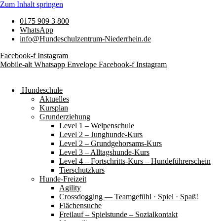
Zum Inhalt springen
0175 909 3 800
WhatsApp
info@Hundeschulzentrum-Niederrhein.de
Facebook-f
Instagram
Mobile-alt
Whatsapp
Envelope
Facebook-f
Instagram
Hundeschule
Aktuelles
Kursplan
Grunderziehung
Level 1 – Welpenschule
Level 2 – Junghunde-Kurs
Level 2 – Grundgehorsams-Kurs
Level 3 – Alltagshunde-Kurs
Level 4 – Fortschritts-Kurs – Hundeführerschein
Tierschutzkurs
Hunde-Freizeit
Agility
Crossdogging — Teamgefühl · Spiel · Spaß!
Flächensuche
Freilauf – Spielstunde – Sozialkontakt