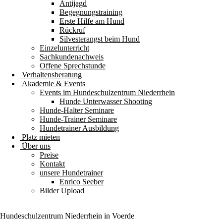
Antijagd
Begegnungstraining
Erste Hilfe am Hund
Rückruf
Silvesterangst beim Hund
Einzelunterricht
Sachkundenachweis
Offene Sprechstunde
Verhaltensberatung
Akademie & Events
Events im Hundeschulzentrum Niederrhein
Hunde Unterwasser Shooting
Hunde-Halter Seminare
Hunde-Trainer Seminare
Hundetrainer Ausbildung
Platz mieten
Über uns
Preise
Kontakt
unsere Hundetrainer
Enrico Seeber
Bilder Upload
Hundeschulzentrum
Niederrhein
in Voerde